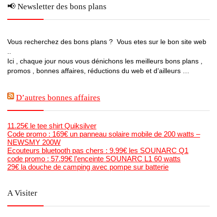
📢 Newsletter des bons plans
Vous recherchez des bons plans ? Vous etes sur le bon site web
..
Ici , chaque jour nous vous dénichons les meilleurs bons plans ,
promos , bonnes affaires, réductions du web et d’ailleurs …
D’autres bonnes affaires
11.25€ le tee shirt Quiksilver
Code promo : 169€ un panneau solaire mobile de 200 watts –
NEWSMY 200W
Ecouteurs bluetooth pas chers : 9.99€ les SOUNARC Q1
code promo : 57.99€ l’enceinte SOUNARC L1 60 watts
29€ la douche de camping avec pompe sur batterie
A Visiter