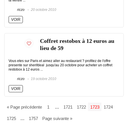
la ventre ...
riczo
20 octobre 2010
VOIR
Coffret restobox à 12 euros au
lieu de 59
Vous etes sur Paris et aimez aller au restaurant ? profitez de l'offre
presente sur sherifdeal jusqu'au 20 octobre pour acheter un coffret
restobox à 12 euros ...
riczo
19 octobre 2010
VOIR
« Page précédente
1
…
1721
1722
1723
1724
1725
…
1757
Page suivante »