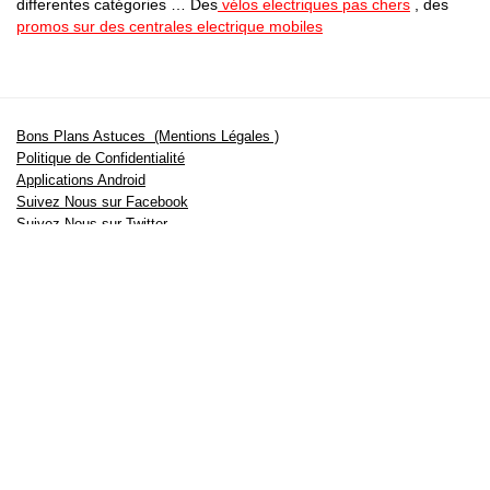
differentes catégories … Des
vélos electriques pas chers
, des
promos sur des centrales electrique mobiles
Bons Plans Astuces (Mentions Légales )
Politique de Confidentialité
Applications Android
Suivez Nous sur Facebook
Suivez Nous sur Twitter
Etant affilié à de nombreuses boutiques en ligne (Amazon notamment) ,
nous pouvons toucher une commission sur les ventes .
Découvrez nos bons plans pour les
vélos électriques
,
trottinettes
,
smartphones
et produits Xiaomi. Profitez également
des dernières
offres d’abonnements abordables pour des magazines
, ainsi que des
promotions pour vos
vacances
et voyages. Ne manquez pas nos
tests
et avis
sur les derniers produits high-tech et bien plus encore.