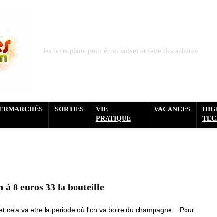
les bons plans pour économiser et faire des affaires
PERMARCHÉS
SORTIES
VIE
VACANCES
HIG
PRATIQUE
TEC
 8 euros 33 la bouteille
et cela va etre la periode où l'on va boire du champagne .. Pour