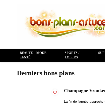
BEAUTÉ – MODE –
SPORTS /
SU
SANTÉ
LOISIRS
Derniers bons plans
Champagne Vranken à
La fin de l'année approche 