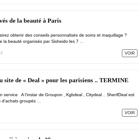
vés de la beauté à Paris
irez obtenir des conseils personnalisés de soins et maquillage ?
e la beauté organisés par Sisheido les 7 ...
10
VOIR
u site de « Deal » pour les parisiens .. TERMINE
en service A l'instar de Groupon , Kgbdeal , Citydeal .. SherifDeal est
 d'achats groupés ...
VOIR