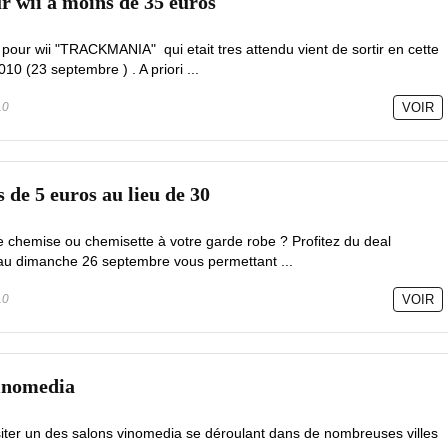
 wii à moins de 35 euros
 pour wii "TRACKMANIA" qui etait tres attendu vient de sortir en cette
0 (23 septembre ) . A priori ...
10
VOIR
de 5 euros au lieu de 30
e chemise ou chemisette à votre garde robe ? Profitez du deal
au dimanche 26 septembre vous permettant ...
10
VOIR
Vinomedia
isiter un des salons vinomedia se déroulant dans de nombreuses villes