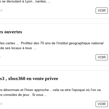
s se deroulant à Lyon , nantes, ...
10
VOIR
es ouvertes
es cartes ... Profitez des 70 ans de l'institut geographique national
 de ses locaux à tous ...
3
VOIR
 ps3 , xbox360 en vente privee
s désormais et l'hiver approche .. cela va etre l'epoque où l'on va
es consoles de jeux . Si vous ...
10
VOIR