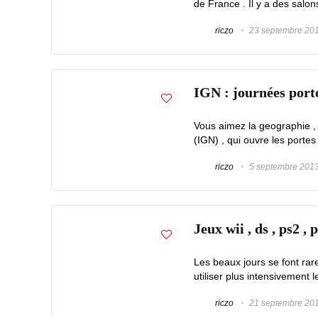
de France . Il y a des salon
riczo
23 septembre 20
IGN : journées port
Vous aimez la geographie , l
(IGN) , qui ouvre les portes
riczo
5 septembre 201
Jeux wii , ds , ps2 ,
Les beaux jours se font rare
utiliser plus intensivement l
riczo
21 septembre 20