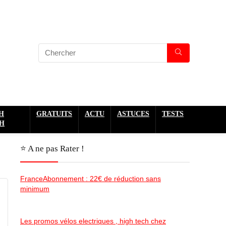
H
GRATUITS
ACTU
ASTUCES
TESTS
H
⭐️ A ne pas Rater !
FranceAbonnement : 22€ de réduction sans
minimum
Les promos vélos electriques , high tech chez