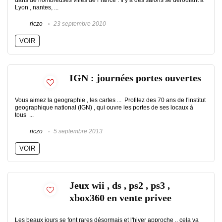
dans de nombreuses villes de France . Il y a des salons se deroulant à
Lyon , nantes, ...
riczo
23 septembre 2010
VOIR
IGN : journées portes ouvertes
Vous aimez la geographie , les cartes ... Profitez des 70 ans de l'institut
geographique national (IGN) , qui ouvre les portes de ses locaux à
tous ...
riczo
5 septembre 2013
VOIR
Jeux wii , ds , ps2 , ps3 ,
xbox360 en vente privee
Les beaux jours se font rares désormais et l'hiver approche .. cela va