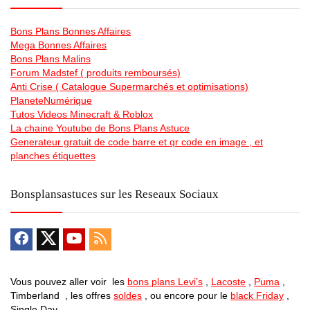
Bons Plans Bonnes Affaires
Mega Bonnes Affaires
Bons Plans Malins
Forum Madstef ( produits remboursés)
Anti Crise ( Catalogue Supermarchés et optimisations)
PlaneteNumérique
Tutos Videos Minecraft & Roblox
La chaine Youtube de Bons Plans Astuce
Generateur gratuit de code barre et qr code en image , et
planches étiquettes
Bonsplansastuces sur les Reseaux Sociaux
Vous pouvez aller voir les
bons plans Levi’s
,
Lacoste
,
Puma
,
Timberland , les offres
soldes
, ou encore pour le
black Friday
,
Single Day …