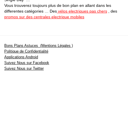
Vous trouverez toujours plus de bon plan en allant dans les
differentes catégories … Des
vélos electriques pas chers
, des
promos sur des centrales electrique mobiles
Bons Plans Astuces (Mentions Légales )
Politique de Confidentialité
Applications Android
Suivez Nous sur Facebook
Suivez Nous sur Twitter
Etant affilié à de nombreuses boutiques en ligne (Amazon notamment) ,
nous pouvons toucher une commission sur les ventes .
Découvrez nos bons plans pour les
vélos électriques
,
trottinettes
,
smartphones
et produits Xiaomi. Profitez également
des dernières
offres d’abonnements abordables pour des magazines
, ainsi que des
promotions pour vos
vacances
et voyages. Ne manquez pas nos
tests