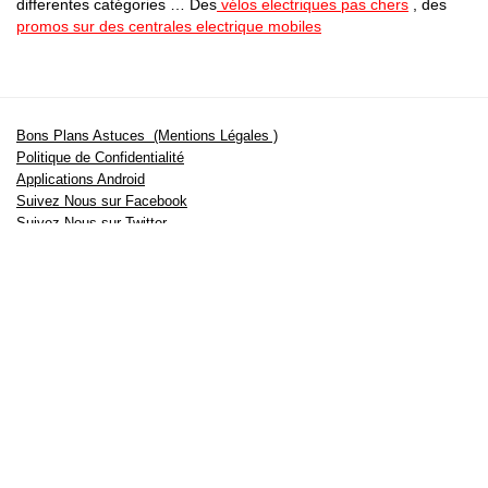
differentes catégories … Des
vélos electriques pas chers
, des
promos sur des centrales electrique mobiles
Bons Plans Astuces (Mentions Légales )
Politique de Confidentialité
Applications Android
Suivez Nous sur Facebook
Suivez Nous sur Twitter
Etant affilié à de nombreuses boutiques en ligne (Amazon notamment) ,
nous pouvons toucher une commission sur les ventes .
Découvrez nos bons plans pour les
vélos électriques
,
trottinettes
,
smartphones
et produits Xiaomi. Profitez également
des dernières
offres d’abonnements abordables pour des magazines
, ainsi que des
promotions pour vos
vacances
et voyages. Ne manquez pas nos
tests
et avis
sur les derniers produits high-tech et bien plus encore.