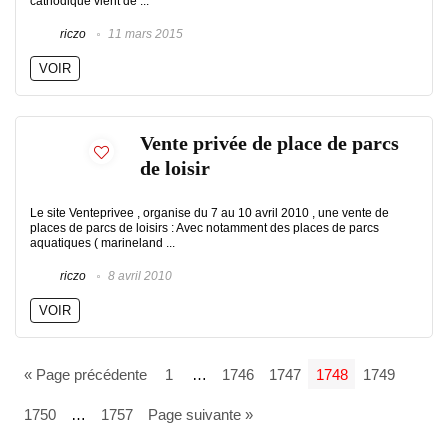
cathodique vient de ...
riczo
11 mars 2015
VOIR
Vente privée de place de parcs
de loisir
Le site Venteprivee , organise du 7 au 10 avril 2010 , une vente de
places de parcs de loisirs : Avec notamment des places de parcs
aquatiques ( marineland ...
riczo
8 avril 2010
VOIR
« Page précédente
1
…
1746
1747
1748
1749
1750
…
1757
Page suivante »