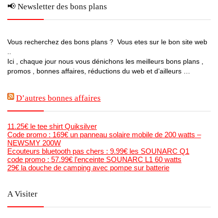
📢 Newsletter des bons plans
Vous recherchez des bons plans ? Vous etes sur le bon site web
..
Ici , chaque jour nous vous dénichons les meilleurs bons plans ,
promos , bonnes affaires, réductions du web et d’ailleurs …
D’autres bonnes affaires
11.25€ le tee shirt Quiksilver
Code promo : 169€ un panneau solaire mobile de 200 watts –
NEWSMY 200W
Ecouteurs bluetooth pas chers : 9.99€ les SOUNARC Q1
code promo : 57.99€ l’enceinte SOUNARC L1 60 watts
29€ la douche de camping avec pompe sur batterie
A Visiter