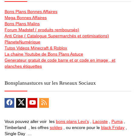
Bons Plans Bonnes Affaires
Mega Bonnes Affaires
Bons Plans Malins
Forum Madstef ( produits remboursés)
Anti Crise ( Catalogue Supermarchés et optimisations)
PlaneteNumérique
Tutos Videos Minecraft & Roblox
La chaine Youtube de Bons Plans Astuce
Generateur gratuit de code barre et qr code en image , et
planches étiquettes
Bonsplansastuces sur les Reseaux Sociaux
Vous pouvez aller voir les
bons plans Levi’s
,
Lacoste
,
Puma
,
Timberland , les offres
soldes
, ou encore pour le
black Friday
,
Single Day …