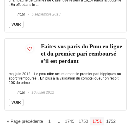
champagne de Charles de Cazenove revient à 10,14 euros la bouteille
. En effet dans le ...
riczo
5 septembre 2013
VOIR
Faites vos paris du Pmu en ligne
et du premier pari remboursé
s’il est perdant
maj juin 2012 - Le pmu offre actuellement le premier pari hippiques ou
sportif remboursé .. En plus à la validation du compte joueur on recoit
10€ de prime ...
riczo
10 juillet 2012
VOIR
« Page précédente
1
…
1749
1750
1751
1752