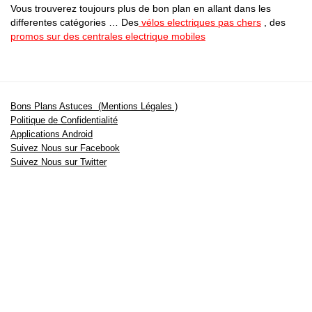
Vous trouverez toujours plus de bon plan en allant dans les
differentes catégories … Des
vélos electriques pas chers
, des
promos sur des centrales electrique mobiles
Bons Plans Astuces (Mentions Légales )
Politique de Confidentialité
Applications Android
Suivez Nous sur Facebook
Suivez Nous sur Twitter
Etant affilié à de nombreuses boutiques en ligne (Amazon notamment) ,
nous pouvons toucher une commission sur les ventes .
Découvrez nos bons plans pour les
vélos électriques
,
trottinettes
,
smartphones
et produits Xiaomi. Profitez également
des dernières
offres d’abonnements abordables pour des magazines
, ainsi que des
promotions pour vos
vacances
et voyages. Ne manquez pas nos
tests