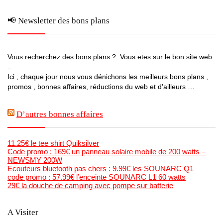
📢 Newsletter des bons plans
Vous recherchez des bons plans ? Vous etes sur le bon site web
..
Ici , chaque jour nous vous dénichons les meilleurs bons plans ,
promos , bonnes affaires, réductions du web et d’ailleurs …
D’autres bonnes affaires
11.25€ le tee shirt Quiksilver
Code promo : 169€ un panneau solaire mobile de 200 watts –
NEWSMY 200W
Ecouteurs bluetooth pas chers : 9.99€ les SOUNARC Q1
code promo : 57.99€ l’enceinte SOUNARC L1 60 watts
29€ la douche de camping avec pompe sur batterie
A Visiter