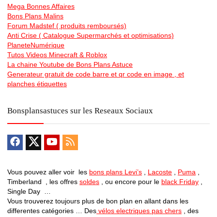
Mega Bonnes Affaires
Bons Plans Malins
Forum Madstef ( produits remboursés)
Anti Crise ( Catalogue Supermarchés et optimisations)
PlaneteNumérique
Tutos Videos Minecraft & Roblox
La chaine Youtube de Bons Plans Astuce
Generateur gratuit de code barre et qr code en image , et
planches étiquettes
Bonsplansastuces sur les Reseaux Sociaux
Vous pouvez aller voir les
bons plans Levi’s
,
Lacoste
,
Puma
,
Timberland , les offres
soldes
, ou encore pour le
black Friday
,
Single Day …
Vous trouverez toujours plus de bon plan en allant dans les
differentes catégories … Des
vélos electriques pas chers
, des