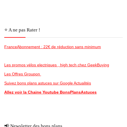
⭐️ A ne pas Rater !
FranceAbonnement : 22€ de réduction sans minimum
Les promos vélos electriques , high tech chez GeekBuying
Les Offres Groupon
Suivez bons plans astuces sur Google Actualités
Allez voir la Chaine Youtube BonsPlansAstuces
📢 Newsletter des bons plans