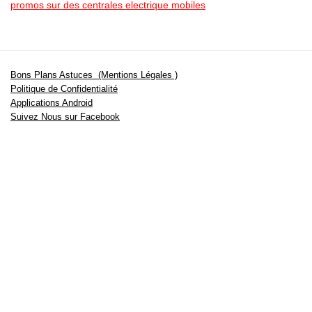
promos sur des centrales electrique mobiles
Bons Plans Astuces (Mentions Légales )
Politique de Confidentialité
Applications Android
Suivez Nous sur Facebook
Suivez Nous sur Twitter
Etant affilié à de nombreuses boutiques en ligne (Amazon notamment) ,
nous pouvons toucher une commission sur les ventes .
Découvrez nos bons plans pour les
vélos électriques
,
trottinettes
,
smartphones
et produits Xiaomi. Profitez également
des dernières
offres d’abonnements abordables pour des magazines
, ainsi que des
promotions pour vos
vacances
et voyages. Ne manquez pas nos
tests
et avis
sur les derniers produits high-tech et bien plus encore.