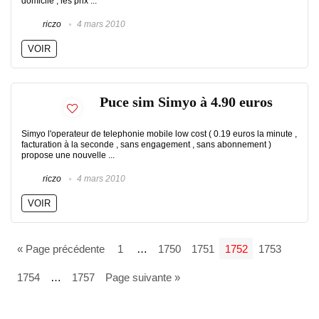
domicile , les prix ...
riczo
4 mars 2010
VOIR
Puce sim Simyo à 4.90 euros
Simyo l'operateur de telephonie mobile low cost ( 0.19 euros la minute ,
facturation à la seconde , sans engagement , sans abonnement )
propose une nouvelle ...
riczo
4 mars 2010
VOIR
« Page précédente
1
…
1750
1751
1752
1753
1754
…
1757
Page suivante »