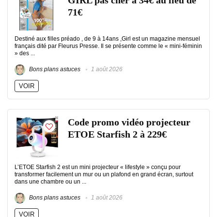
GIRL pas cher à 34€ au lieu de
71€
Destiné aux filles préado , de 9 à 14ans ,Girl est un magazine mensuel
français dité par Fleurus Presse. Il se présente comme le « mini-féminin
» des ...
Bons plans astuces
1 août 2026
VOIR
Code promo vidéo projecteur
ETOE Starfish 2 à 229€
L’ETOE Starfish 2 est un mini projecteur « lifestyle » conçu pour
transformer facilement un mur ou un plafond en grand écran, surtout
dans une chambre ou un ...
Bons plans astuces
1 août 2026
VOIR