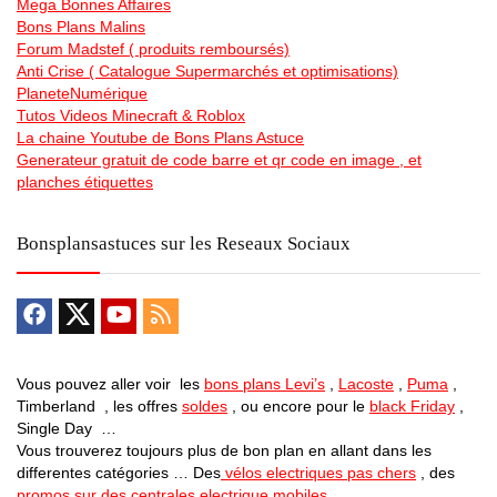
Mega Bonnes Affaires
Bons Plans Malins
Forum Madstef ( produits remboursés)
Anti Crise ( Catalogue Supermarchés et optimisations)
PlaneteNumérique
Tutos Videos Minecraft & Roblox
La chaine Youtube de Bons Plans Astuce
Generateur gratuit de code barre et qr code en image , et
planches étiquettes
Bonsplansastuces sur les Reseaux Sociaux
Vous pouvez aller voir les
bons plans Levi’s
,
Lacoste
,
Puma
,
Timberland , les offres
soldes
, ou encore pour le
black Friday
,
Single Day …
Vous trouverez toujours plus de bon plan en allant dans les
differentes catégories … Des
vélos electriques pas chers
, des
promos sur des centrales electrique mobiles