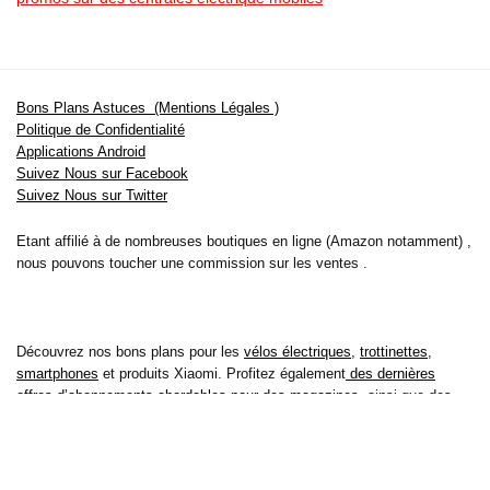
Bons Plans Astuces (Mentions Légales )
Politique de Confidentialité
Applications Android
Suivez Nous sur Facebook
Suivez Nous sur Twitter
Etant affilié à de nombreuses boutiques en ligne (Amazon notamment) ,
nous pouvons toucher une commission sur les ventes .
Découvrez nos bons plans pour les
vélos électriques
,
trottinettes
,
smartphones
et produits Xiaomi. Profitez également
des dernières
offres d’abonnements abordables pour des magazines
, ainsi que des
promotions pour vos
vacances
et voyages. Ne manquez pas nos
tests
et avis
sur les derniers produits high-tech et bien plus encore.