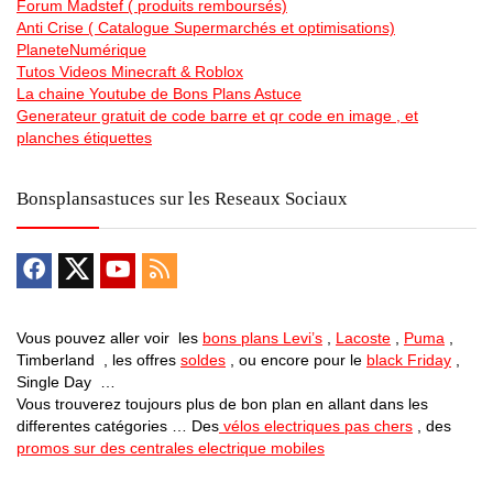
Forum Madstef ( produits remboursés)
Anti Crise ( Catalogue Supermarchés et optimisations)
PlaneteNumérique
Tutos Videos Minecraft & Roblox
La chaine Youtube de Bons Plans Astuce
Generateur gratuit de code barre et qr code en image , et
planches étiquettes
Bonsplansastuces sur les Reseaux Sociaux
Vous pouvez aller voir les
bons plans Levi’s
,
Lacoste
,
Puma
,
Timberland , les offres
soldes
, ou encore pour le
black Friday
,
Single Day …
Vous trouverez toujours plus de bon plan en allant dans les
differentes catégories … Des
vélos electriques pas chers
, des
promos sur des centrales electrique mobiles