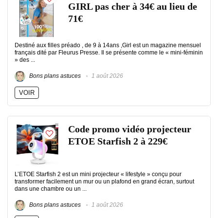
GIRL pas cher à 34€ au lieu de
71€
Destiné aux filles préado , de 9 à 14ans ,Girl est un magazine mensuel
français dité par Fleurus Presse. Il se présente comme le « mini-féminin
» des ...
Bons plans astuces
1 août 2026
VOIR
Code promo vidéo projecteur
ETOE Starfish 2 à 229€
L’ETOE Starfish 2 est un mini projecteur « lifestyle » conçu pour
transformer facilement un mur ou un plafond en grand écran, surtout
dans une chambre ou un ...
Bons plans astuces
1 août 2026