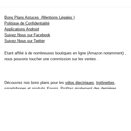
Bons Plans Astuces (Mentions Légales )
Politique de Confidentialité
Applications Android
Suivez Nous sur Facebook
Suivez Nous sur Twitter
Etant affilié à de nombreuses boutiques en ligne (Amazon notamment) ,
nous pouvons toucher une commission sur les ventes .
Découvrez nos bons plans pour les
vélos électriques
,
trottinettes
,
smartphones
et produits Xiaomi. Profitez également
des dernières
offres d’abonnements abordables pour des magazines
, ainsi que des
promotions pour vos
vacances
et voyages. Ne manquez pas nos
tests
et avis
sur les derniers produits high-tech et bien plus encore.