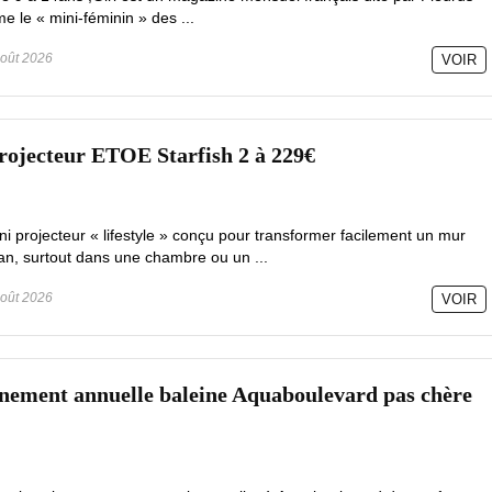
e le « mini-féminin » des ...
oût 2026
VOIR
rojecteur ETOE Starfish 2 à 229€
ni projecteur « lifestyle » conçu pour transformer facilement un mur
an, surtout dans une chambre ou un ...
oût 2026
VOIR
nement annuelle baleine Aquaboulevard pas chère