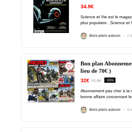
34.9€
Science et Vie est le magazi
plus populaire ..Science et 
Bons plans astuces
1 a
Bon plan Abonneme
lieu de 70€ )
32€
70.9€
-55%
Abonnement pas cher à la r
bonne affaire concernant 
Bons plans astuces
4 a