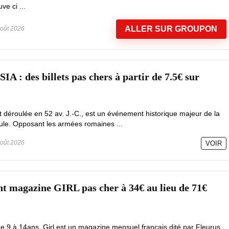
e ci ...
ALLER SUR GROUPON
oût 2026
 des billets pas chers à partir de 7.5€ sur
est déroulée en 52 av. J.-C., est un événement historique majeur de la
le. Opposant les armées romaines ...
oût 2026
VOIR
 magazine GIRL pas cher à 34€ au lieu de 71€
 de 9 à 14ans ,Girl est un magazine mensuel français dité par Fleurus