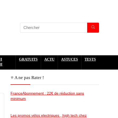
H
GRATUITS
ACTU
ASTUCES
TESTS
H
⭐️ A ne pas Rater !
FranceAbonnement : 22€ de réduction sans
minimum
Les promos vélos electriques , high tech chez