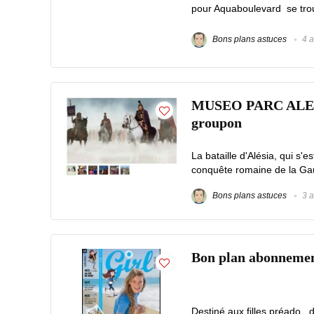
pour Aquaboulevard se trouv
Bons plans astuces
4 a
MUSEO PARC ALESIA :
groupon
La bataille d'Alésia, qui s'
conquête romaine de la Gau
Bons plans astuces
3 a
Bon plan abonnement
Destiné aux filles préado ,