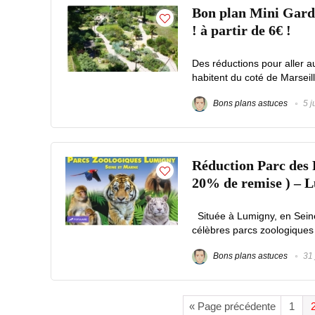
Bon plan Mini Garde
! à partir de 6€ !
Des réductions pour aller 
habitent du coté de Marseille
Bons plans astuces
5 j
Réduction Parc des Fé
20% de remise ) – 
Située à Lumigny, en Sein
célèbres parcs zoologiques :
Bons plans astuces
31 
« Page précédente
1