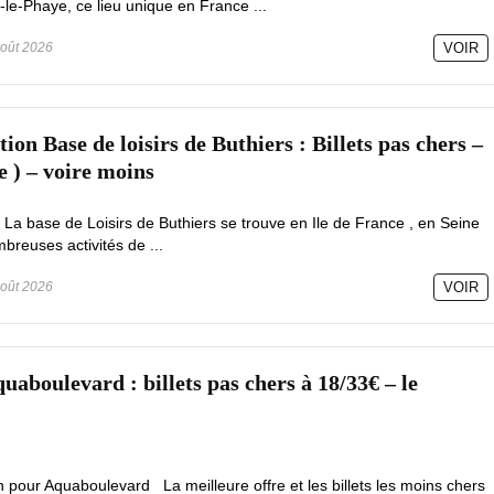
le-Phaye, ce lieu unique en France ...
oût 2026
VOIR
on Base de loisirs de Buthiers : Billets pas chers –
e ) – voire moins
 La base de Loisirs de Buthiers se trouve en Ile de France , en Seine
reuses activités de ...
oût 2026
VOIR
aboulevard : billets pas chers à 18/33€ – le
 pour Aquaboulevard La meilleure offre et les billets les moins chers