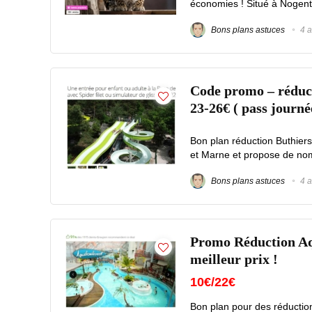
économies ! Situé à Nogent-
Bons plans astuces
4 a
Code promo – réducti
23-26€ ( pass journé
Bon plan réduction Buthiers
et Marne et propose de nomb
Bons plans astuces
4 a
Promo Réduction Aqu
meilleur prix !
10€/22€
Bon plan pour des réduction