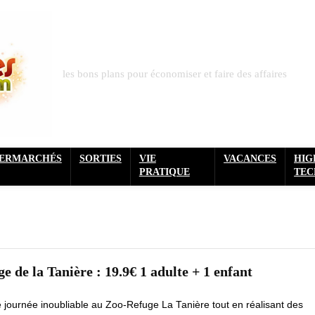
les bons plans pour économiser et faire des affaires
PERMARCHÉS
SORTIES
VIE
VACANCES
HIG
PRATIQUE
TEC
 de la Tanière : 19.9€ 1 adulte + 1 enfant
e journée inoubliable au Zoo-Refuge La Tanière tout en réalisant des