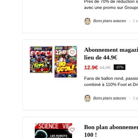
Pres de 70% de réduction s
avec une promo sur Groupon 
Bons plans astuces
1 a
Abonnement magazi
lieu de 44.9€
12.9€
44,9€
-97%
Fans de ballon rond, passio
combiné à 110% Foot et Drib
Bons plans astuces
1 a
Bon plan abonnemen
100 !