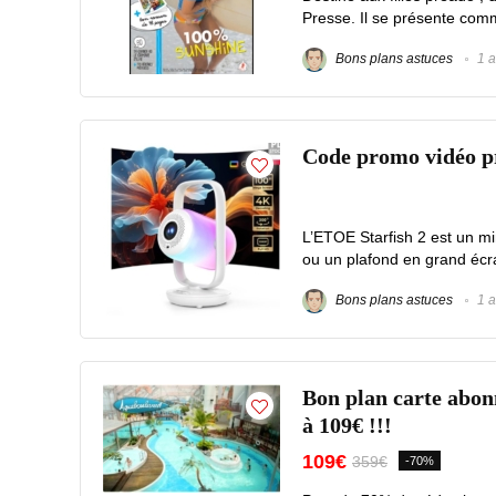
Presse. Il se présente comm
Bons plans astuces
1 a
Code promo vidéo p
L’ETOE Starfish 2 est un mi
ou un plafond en grand écr
Bons plans astuces
1 a
Bon plan carte abon
à 109€ !!!
109€
359€
-70%