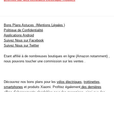
Bons Plans Astuces (Mentions Légales )
Politique de Confidentialité
Applications Android
Suivez Nous sur Facebook
Suivez Nous sur Twitter
Etant affilié à de nombreuses boutiques en ligne (Amazon notamment) ,
nous pouvons toucher une commission sur les ventes .
Découvrez nos bons plans pour les
vélos électriques
,
trottinettes
,
smartphones
et produits Xiaomi. Profitez également
des dernières
offres d’abonnements abordables pour des magazines
, ainsi que des
promotions pour vos
vacances
et voyages. Ne manquez pas nos
tests
et avis
sur les derniers produits high-tech et bien plus encore.