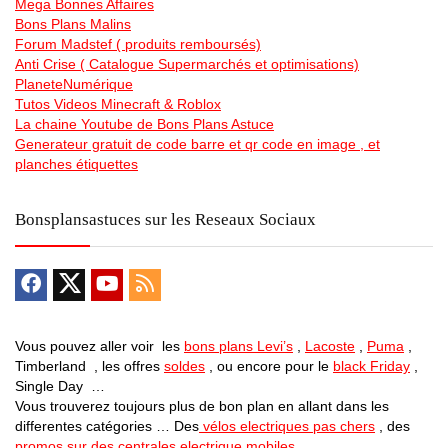
Mega Bonnes Affaires
Bons Plans Malins
Forum Madstef ( produits remboursés)
Anti Crise ( Catalogue Supermarchés et optimisations)
PlaneteNumérique
Tutos Videos Minecraft & Roblox
La chaine Youtube de Bons Plans Astuce
Generateur gratuit de code barre et qr code en image , et
planches étiquettes
Bonsplansastuces sur les Reseaux Sociaux
Vous pouvez aller voir les
bons plans Levi’s
,
Lacoste
,
Puma
,
Timberland , les offres
soldes
, ou encore pour le
black Friday
,
Single Day …
Vous trouverez toujours plus de bon plan en allant dans les
differentes catégories … Des
vélos electriques pas chers
, des
promos sur des centrales electrique mobiles