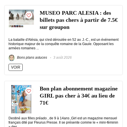
MUSEO PARC ALESIA : des
billets pas chers à partir de 7.5€
sur groupon
La bataille d'Alésia, qui s'est déroulée en 52 av. J.-C., est un événement
historique majeur de la conquête romaine de la Gaule. Opposant les
armées romaines ...
Bons plans astuces
3 août 2026
VOIR
Bon plan abonnement magazine
GIRL pas cher à 34€ au lieu de
71€
Destiné aux filles préado , de 9 à 14ans ,Girl est un magazine mensuel
français dité par Fleurus Presse. Il se présente comme le « mini-féminin
» des ...