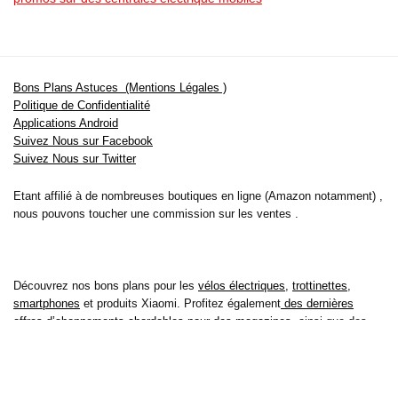
Bons Plans Astuces (Mentions Légales )
Politique de Confidentialité
Applications Android
Suivez Nous sur Facebook
Suivez Nous sur Twitter
Etant affilié à de nombreuses boutiques en ligne (Amazon notamment) ,
nous pouvons toucher une commission sur les ventes .
Découvrez nos bons plans pour les
vélos électriques
,
trottinettes
,
smartphones
et produits Xiaomi. Profitez également
des dernières
offres d’abonnements abordables pour des magazines
, ainsi que des
promotions pour vos
vacances
et voyages. Ne manquez pas nos
tests
et avis
sur les derniers produits high-tech et bien plus encore.