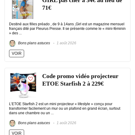
GIRL pas cher à 34€ au lieu de
71€
Destiné aux filles préado , de 9 à 14ans ,Girl est un magazine mensuel
français dité par Fleurus Presse. Il se présente comme le « mini-féminin
» des ...
Bons plans astuces
1 août 2026
VOIR
Code promo vidéo projecteur
ETOE Starfish 2 à 229€
L’ETOE Starfish 2 est un mini projecteur « lifestyle » conçu pour
transformer facilement un mur ou un plafond en grand écran, surtout
dans une chambre ou un ...
Bons plans astuces
1 août 2026
VOIR