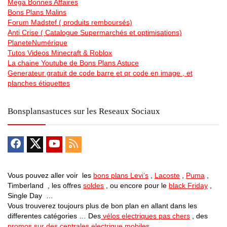
Mega Bonnes Affaires
Bons Plans Malins
Forum Madstef ( produits remboursés)
Anti Crise ( Catalogue Supermarchés et optimisations)
PlaneteNumérique
Tutos Videos Minecraft & Roblox
La chaine Youtube de Bons Plans Astuce
Generateur gratuit de code barre et qr code en image , et
planches étiquettes
Bonsplansastuces sur les Reseaux Sociaux
Vous pouvez aller voir les
bons plans Levi’s
,
Lacoste
,
Puma
,
Timberland , les offres
soldes
, ou encore pour le
black Friday
,
Single Day …
Vous trouverez toujours plus de bon plan en allant dans les
differentes catégories … Des
vélos electriques pas chers
, des
promos sur des centrales electrique mobiles