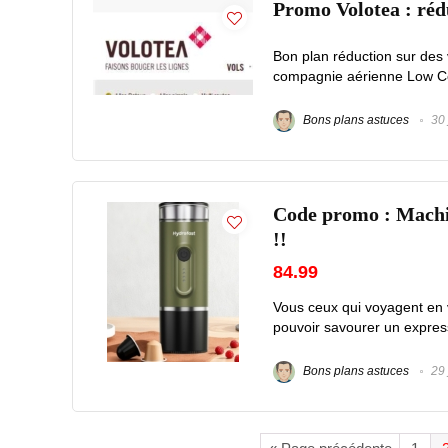
Promo Volotea : rédu
Bon plan réduction sur de
compagnie aérienne Low Cos
Bons plans astuces
30 
Code promo : Machi
!!
84.99
Vous ceux qui voyagent en v
pouvoir savourer un expresso 
Bons plans astuces
29 