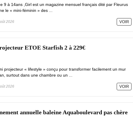
 de 9 à 14ans ,Girl est un magazine mensuel français dité par Fleurus
e le « mini-féminin » des ...
oût 2026
VOIR
rojecteur ETOE Starfish 2 à 229€
ni projecteur « lifestyle » conçu pour transformer facilement un mur
an, surtout dans une chambre ou un ...
oût 2026
VOIR
nement annuelle baleine Aquaboulevard pas chère