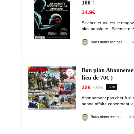
100 !
34.9€
Science et Vie est le magazi
plus populaire ..Science et 
Bons plans astuces
1 a
Bon plan Abonneme
lieu de 70€ )
32€
70.9€
-55%
Abonnement pas cher à la r
bonne affaire concernant 
Bons plans astuces
4 a