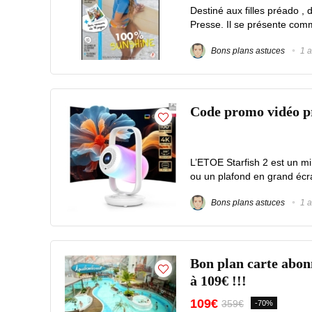
Destiné aux filles préado ,
Presse. Il se présente comm
Bons plans astuces
1 a
Code promo vidéo p
L’ETOE Starfish 2 est un mi
ou un plafond en grand écr
Bons plans astuces
1 a
Bon plan carte abon
à 109€ !!!
109€
359€
-70%