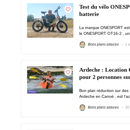
Test du vélo ONESPO
batterie
La marque ONESPORT est sp
le ONESPORT OT16-2 , un vél
Bons plans astuces
1 a
Ardeche : Location 
pour 2 personnes s
Bon plan réduction sur des 
Ardeche en Canoé , est l'act
Bons plans astuces
30 