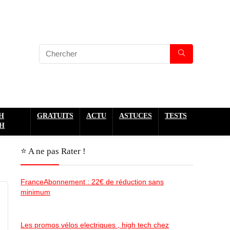
H
GRATUITS
ACTU
ASTUCES
TESTS
H
⭐️ A ne pas Rater !
FranceAbonnement : 22€ de réduction sans
minimum
Les promos vélos electriques , high tech chez