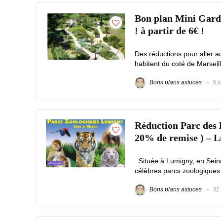
Bon plan Mini Garde
! à partir de 6€ !
Des réductions pour aller 
habitent du coté de Marseille
Bons plans astuces
5 j
Réduction Parc des Fé
20% de remise ) – 
Située à Lumigny, en Sein
célèbres parcs zoologiques :
Bons plans astuces
31 