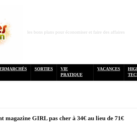
les bons plans pour économiser et faire des affaires
PERMARCHÉS
SORTIES
VIE
VACANCES
HIG
PRATIQUE
TEC
 magazine GIRL pas cher à 34€ au lieu de 71€