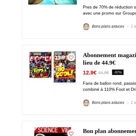
Pres de 70% de réduction s
avec une promo sur Groupon 
Bons plans astuces
1 a
Abonnement magazi
lieu de 44.9€
12.9€
44,9€
-97%
Fans de ballon rond, passio
combiné à 110% Foot et Drib
Bons plans astuces
1 a
Bon plan abonnemen