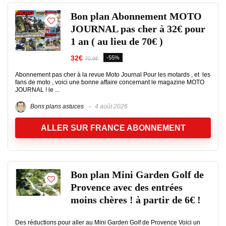
Bon plan Abonnement MOTO
JOURNAL pas cher à 32€ pour
1 an ( au lieu de 70€ )
32€
-55%
70.9€
Abonnement pas cher à la revue Moto Journal Pour les motards , et les
fans de moto , voici une bonne affaire concernant le magazine MOTO
JOURNAL ! le ...
Bons plans astuces
4 août 2026
ALLER SUR FRANCE ABONNEMENT
Bon plan Mini Garden Golf de
Provence avec des entrées
moins chères ! à partir de 6€ !
Des réductions pour aller au Mini Garden Golf de Provence Voici un