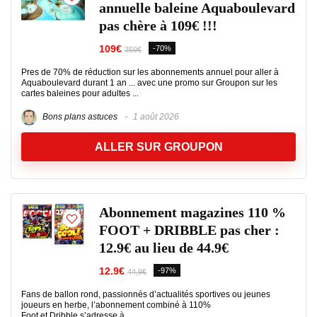
annuelle baleine Aquaboulevard
pas chère à 109€ !!!
109€
-70%
359€
Pres de 70% de réduction sur les abonnements annuel pour aller à
Aquaboulevard durant 1 an ... avec une promo sur Groupon sur les
cartes baleines pour adultes ...
Bons plans astuces
1 août 2026
ALLER SUR GROUPON
Abonnement magazines 110 %
FOOT + DRIBBLE pas cher :
12.9€ au lieu de 44.9€
12.9€
-97%
44,9€
Fans de ballon rond, passionnés d’actualités sportives ou jeunes
joueurs en herbe, l’abonnement combiné à 110%
Foot et Dribble s’adresse à ...