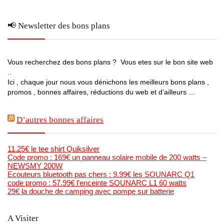
📢 Newsletter des bons plans
Vous recherchez des bons plans ? Vous etes sur le bon site web
..
Ici , chaque jour nous vous dénichons les meilleurs bons plans ,
promos , bonnes affaires, réductions du web et d’ailleurs …
D’autres bonnes affaires
11.25€ le tee shirt Quiksilver
Code promo : 169€ un panneau solaire mobile de 200 watts –
NEWSMY 200W
Ecouteurs bluetooth pas chers : 9.99€ les SOUNARC Q1
code promo : 57.99€ l’enceinte SOUNARC L1 60 watts
29€ la douche de camping avec pompe sur batterie
A Visiter