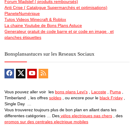
Forum Madstef ( produits remboursés)
Anti Crise ( Catalogue Supermarchés et optimisations)
PlaneteNumérique
Tutos Videos Minecraft & Roblox
La chaine Youtube de Bons Plans Astuce
Generateur gratuit de code barre et qr code en image , et
planches étiquettes
Bonsplansastuces sur les Reseaux Sociaux
Vous pouvez aller voir les
bons plans Levi’s
,
Lacoste
,
Puma
,
Timberland , les offres
soldes
, ou encore pour le
black Friday
,
Single Day …
Vous trouverez toujours plus de bon plan en allant dans les
differentes catégories … Des
vélos electriques pas chers
, des
promos sur des centrales electrique mobiles