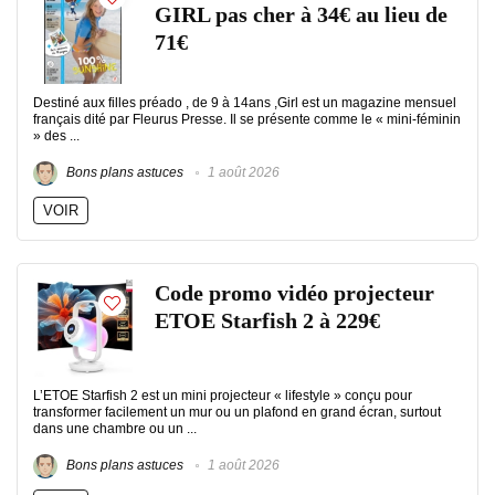
GIRL pas cher à 34€ au lieu de
71€
Destiné aux filles préado , de 9 à 14ans ,Girl est un magazine mensuel
français dité par Fleurus Presse. Il se présente comme le « mini-féminin
» des ...
Bons plans astuces
1 août 2026
VOIR
Code promo vidéo projecteur
ETOE Starfish 2 à 229€
L’ETOE Starfish 2 est un mini projecteur « lifestyle » conçu pour
transformer facilement un mur ou un plafond en grand écran, surtout
dans une chambre ou un ...
Bons plans astuces
1 août 2026