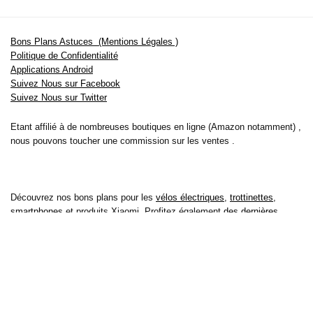
Bons Plans Astuces (Mentions Légales )
Politique de Confidentialité
Applications Android
Suivez Nous sur Facebook
Suivez Nous sur Twitter
Etant affilié à de nombreuses boutiques en ligne (Amazon notamment) ,
nous pouvons toucher une commission sur les ventes .
Découvrez nos bons plans pour les
vélos électriques
,
trottinettes
,
smartphones
et produits Xiaomi. Profitez également
des dernières
offres d’abonnements abordables pour des magazines
, ainsi que des
promotions pour vos
vacances
et voyages. Ne manquez pas nos
tests
et avis
sur les derniers produits high-tech et bien plus encore.