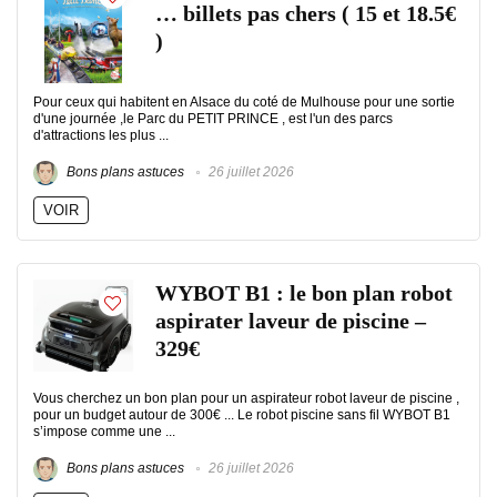
… billets pas chers ( 15 et 18.5€
)
Pour ceux qui habitent en Alsace du coté de Mulhouse pour une sortie
d'une journée ,le Parc du PETIT PRINCE , est l'un des parcs
d'attractions les plus ...
Bons plans astuces
26 juillet 2026
VOIR
WYBOT B1 : le bon plan robot
aspirater laveur de piscine –
329€
Vous cherchez un bon plan pour un aspirateur robot laveur de piscine ,
pour un budget autour de 300€ ... Le robot piscine sans fil WYBOT B1
s’impose comme une ...
Bons plans astuces
26 juillet 2026