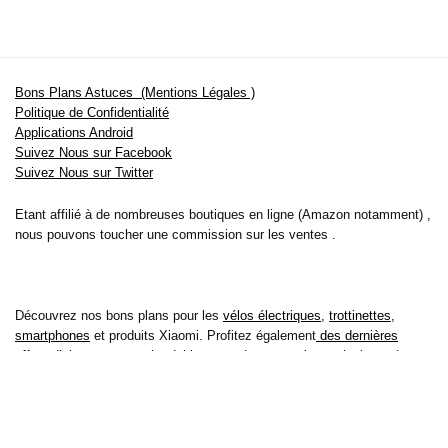
Bons Plans Astuces (Mentions Légales )
Politique de Confidentialité
Applications Android
Suivez Nous sur Facebook
Suivez Nous sur Twitter
Etant affilié à de nombreuses boutiques en ligne (Amazon notamment) ,
nous pouvons toucher une commission sur les ventes .
Découvrez nos bons plans pour les
vélos électriques
,
trottinettes
,
smartphones
et produits Xiaomi. Profitez également
des dernières
offres d’abonnements abordables pour des magazines
, ainsi que des
promotions pour vos
vacances
et voyages. Ne manquez pas nos
tests
et avis
sur les derniers produits high-tech et bien plus encore.