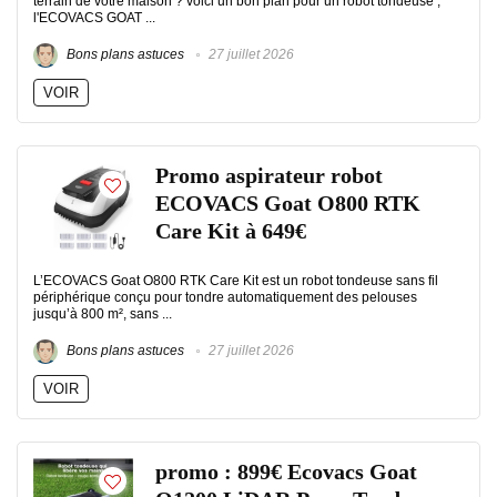
terrain de votre maison ? voici un bon plan pour un robot tondeuse ,
l'ECOVACS GOAT ...
Bons plans astuces
27 juillet 2026
VOIR
Promo aspirateur robot
ECOVACS Goat O800 RTK
Care Kit à 649€
L’ECOVACS Goat O800 RTK Care Kit est un robot tondeuse sans fil
périphérique conçu pour tondre automatiquement des pelouses
jusqu’à 800 m², sans ...
Bons plans astuces
27 juillet 2026
VOIR
promo : 899€ Ecovacs Goat