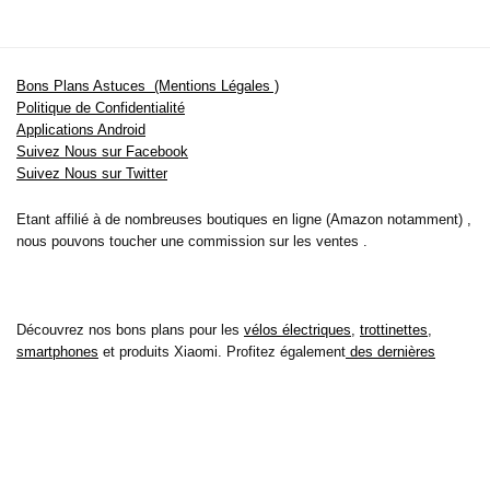
Bons Plans Astuces (Mentions Légales )
Politique de Confidentialité
Applications Android
Suivez Nous sur Facebook
Suivez Nous sur Twitter
Etant affilié à de nombreuses boutiques en ligne (Amazon notamment) ,
nous pouvons toucher une commission sur les ventes .
Découvrez nos bons plans pour les
vélos électriques
,
trottinettes
,
smartphones
et produits Xiaomi. Profitez également
des dernières
offres d’abonnements abordables pour des magazines
, ainsi que des
promotions pour vos
vacances
et voyages. Ne manquez pas nos
tests
et avis
sur les derniers produits high-tech et bien plus encore.