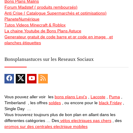
Bons Plans Malins
Forum Madstef ( produits remboursés)
Anti Crise ( Catalogue Supermarchés et optimisations)
PlaneteNumérique
Tutos Videos Minecraft & Roblox
La chaine Youtube de Bons Plans Astuce
Generateur gratuit de code barre et qr code en image , et
planches étiquettes
Bonsplansastuces sur les Reseaux Sociaux
Vous pouvez aller voir les
bons plans Levi’s
,
Lacoste
,
Puma
,
Timberland , les offres
soldes
, ou encore pour le
black Friday
,
Single Day …
Vous trouverez toujours plus de bon plan en allant dans les
differentes catégories … Des
vélos electriques pas chers
, des
promos sur des centrales electrique mobiles