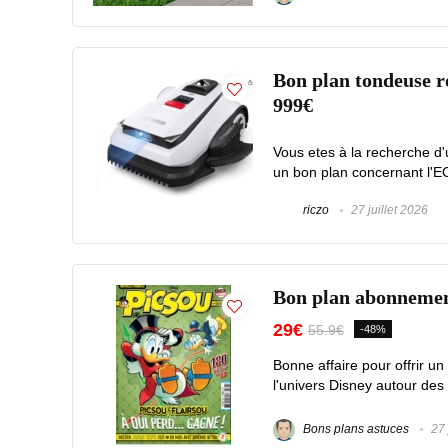
Bon plan tondeuse 
999€
Vous etes à la recherche d
un bon plan concernant l
riczo
27 juillet 2026
Bon plan abonnemen
29€
55.9€
-48%
Bonne affaire pour offrir
l'univers Disney autour des
Bons plans astuces
27 