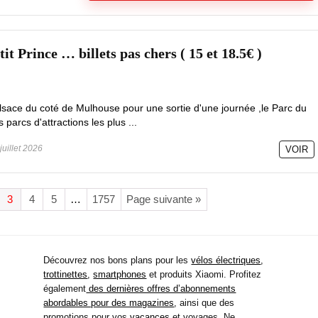
it Prince … billets pas chers ( 15 et 18.5€ )
lsace du coté de Mulhouse pour une sortie d'une journée ,le Parc du
parcs d'attractions les plus ...
juillet 2026
VOIR
3
4
5
…
1757
Page suivante »
Découvrez nos bons plans pour les
vélos électriques
,
trottinettes
,
smartphones
et produits Xiaomi. Profitez
également
des dernières offres d’abonnements
abordables pour des magazines
, ainsi que des
promotions pour vos
vacances
et voyages. Ne