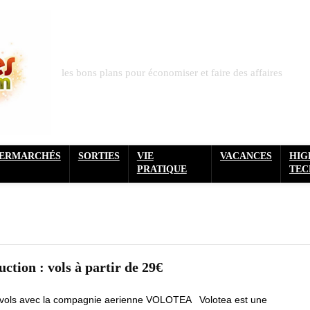
les bons plans pour économiser et faire des affaires
PERMARCHÉS
SORTIES
VIE
VACANCES
HIG
PRATIQUE
TEC
ction : vols à partir de 29€
s vols avec la compagnie aerienne VOLOTEA Volotea est une