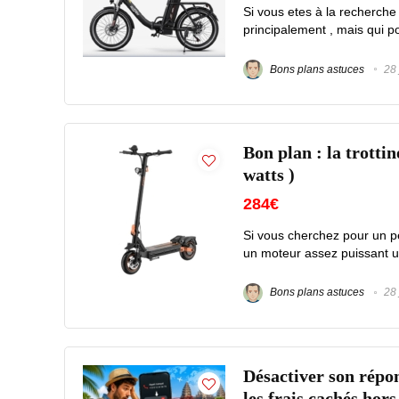
Si vous etes à la recherche 
principalement , mais qui po
Bons plans astuces
28 
Bon plan : la trotti
watts )
284€
Si vous cherchez pour un pe
un moteur assez puissant u
Bons plans astuces
28 
Désactiver son répon
les frais cachés hor