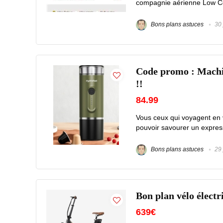
compagnie aérienne Low Cos
Bons plans astuces
30 
Code promo : Machi
!!
84.99
Vous ceux qui voyagent en v
pouvoir savourer un expresso 
Bons plans astuces
29 
Bon plan vélo élec
639€