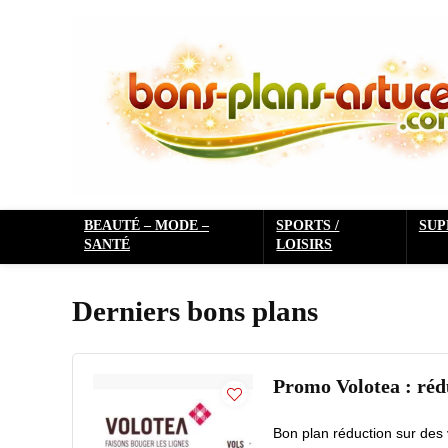
BEAUTÉ – MODE –
SPORTS /
SU
SANTÉ
LOISIRS
Derniers bons plans
Promo Volotea : rédu
Bon plan réduction sur de