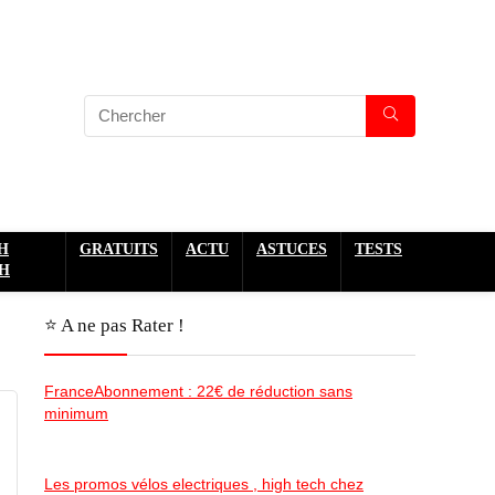
H
GRATUITS
ACTU
ASTUCES
TESTS
H
⭐️ A ne pas Rater !
FranceAbonnement : 22€ de réduction sans
minimum
Les promos vélos electriques , high tech chez