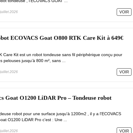
robot tondeuse , l'ECOVACS GOAT ...
juillet 2026
VOIR
robot ECOVACS Goat O800 RTK Care Kit à 649€
are Kit est un robot tondeuse sans fil périphérique conçu pour
 pelouses jusqu’à 800 m², sans ...
juillet 2026
VOIR
cs Goat O1200 LiDAR Pro – Tondeuse robot
deuse robot pour une surface jusqu'à 1200m2 , il y a l'ECOVACS
at O1200 LiDAR Pro c'est : Une ...
juillet 2026
VOIR