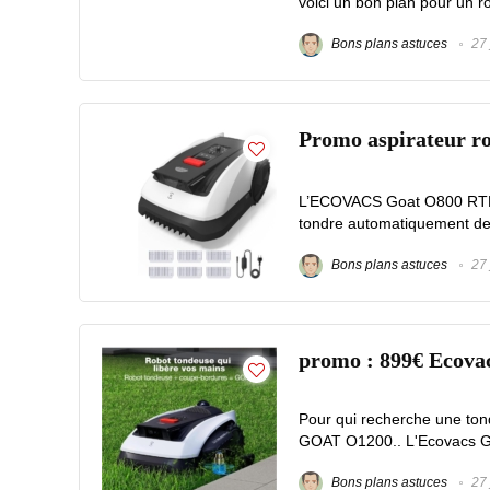
voici un bon plan pour un 
Bons plans astuces
27 
Promo aspirateur 
L’ECOVACS Goat O800 RTK C
tondre automatiquement des
Bons plans astuces
27 
promo : 899€ Ecova
Pour qui recherche une ton
GOAT O1200.. L'Ecovacs Go
Bons plans astuces
27 