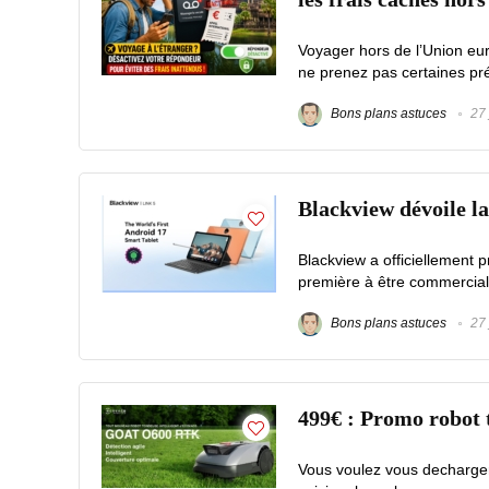
Voyager hors de l’Union eu
ne prenez pas certaines préc
Bons plans astuces
27 
Blackview dévoile l
Blackview a officiellement p
première à être commerciali
Bons plans astuces
27 
499€ : Promo robot
Vous voulez vous decharger 