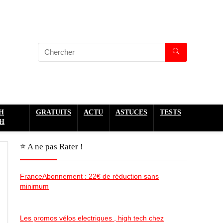
H
GRATUITS
ACTU
ASTUCES
TESTS
H
⭐️ A ne pas Rater !
FranceAbonnement : 22€ de réduction sans
minimum
Les promos vélos electriques , high tech chez