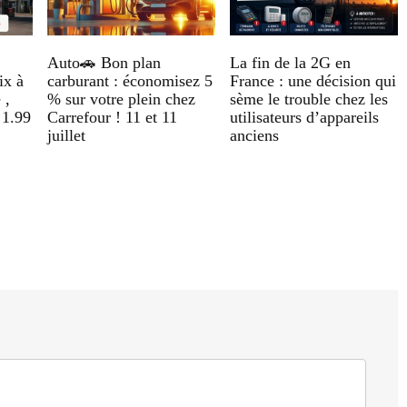
Auto🚗 Bon plan
La fin de la 2G en
ix à
carburant : économisez 5
France : une décision qui
 ,
% sur votre plein chez
sème le trouble chez les
 1.99
Carrefour ! 11 et 11
utilisateurs d’appareils
juillet
anciens