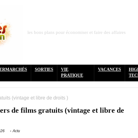
les bons plans pour économiser et faire des affaires
PERMARCHÉS
SORTIES
VIE
VACANCES
HIG
PRATIQUE
TEC
uits (vintage et libre de droits )
s de films gratuits (vintage et libre de
026
Actu