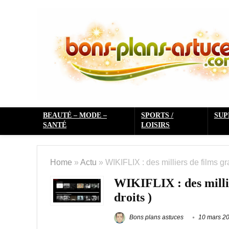
BEAUTÉ – MODE –
SPORTS /
SU
SANTÉ
LOISIRS
Home
»
Actu
»
WIKIFLIX : des milliers de films grat
WIKIFLIX : des millier
droits )
Bons plans astuces
10 mars 2