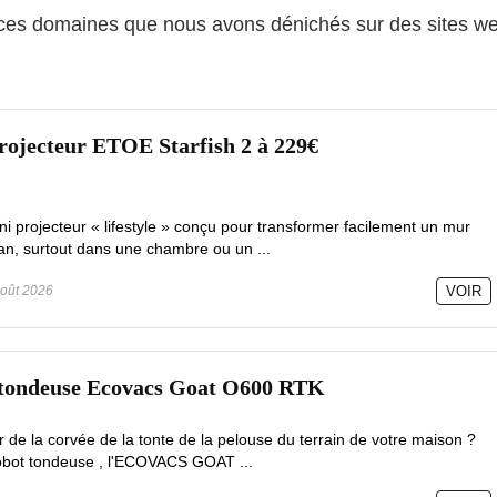
 ces domaines que nous avons dénichés sur des sites w
rojecteur ETOE Starfish 2 à 229€
ni projecteur « lifestyle » conçu pour transformer facilement un mur
an, surtout dans une chambre ou un ...
oût 2026
VOIR
 tondeuse Ecovacs Goat O600 RTK
de la corvée de la tonte de la pelouse du terrain de votre maison ?
robot tondeuse , l'ECOVACS GOAT ...