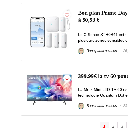
Bon plan Prime Day 
à 50,53 €
Le X-Sense STH0B41 est un
plusieurs zones sensibles d
Bons plans astuces
26 
399.99€ la tv 60 p
La Metz Mini LED TV 60 est
technologie Quantum Dot et
Bons plans astuces
25 
1
2
3