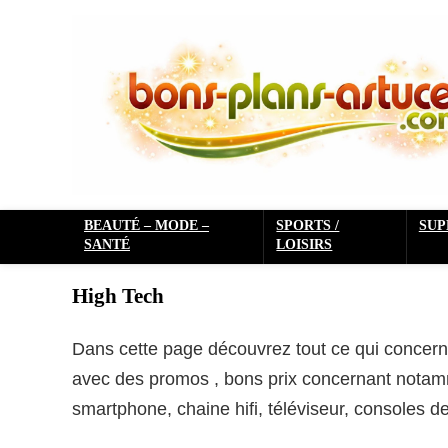
BEAUTÉ – MODE –
SPORTS /
SU
SANTÉ
LOISIRS
High Tech
Dans cette page découvrez tout ce qui concer
avec des promos , bons prix concernant notam
smartphone, chaine hifi, téléviseur, consoles d