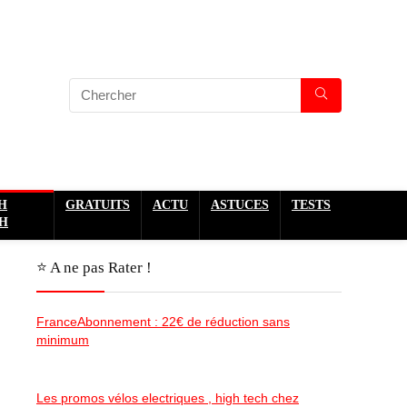
H
GRATUITS
ACTU
ASTUCES
TESTS
H
⭐️ A ne pas Rater !
FranceAbonnement : 22€ de réduction sans
minimum
Les promos vélos electriques , high tech chez