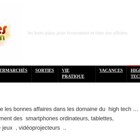
les bons plans pour économiser et faire des affaires
PERMARCHÉS
SORTIES
VIE
VACANCES
HIG
PRATIQUE
TEC
ne les bonnes affaires dans les domaine du high tech …
ment des smartphones ordinateurs, tablettes,
e jeux , vidéoprojecteurs ..