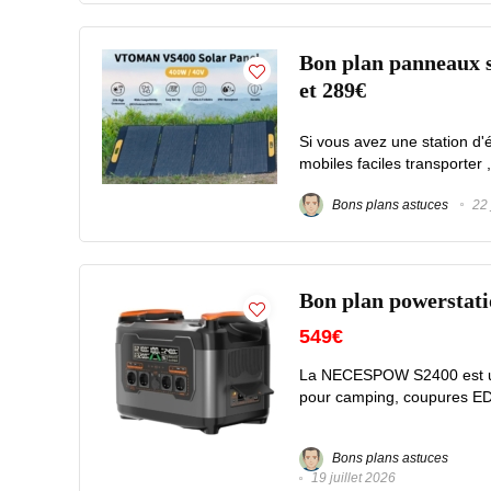
Bon plan panneaux s
et 289€
Si vous avez une station d'
mobiles faciles transporter 
Bons plans astuces
22 
Bon plan powersta
549€
La NECESPOW S2400 est une
pour camping, coupures EDF 
Bons plans astuces
19 juillet 2026