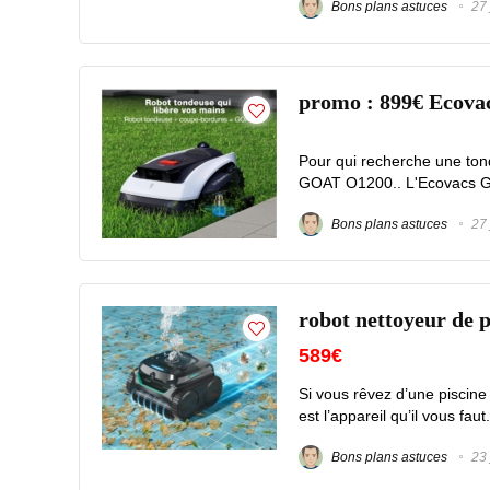
Bons plans astuces
27 
promo : 899€ Ecova
Pour qui recherche une ton
GOAT O1200.. L'Ecovacs Go
Bons plans astuces
27 
robot nettoyeur de 
589€
Si vous rêvez d’une piscine
est l’appareil qu’il vous fa
Bons plans astuces
23 