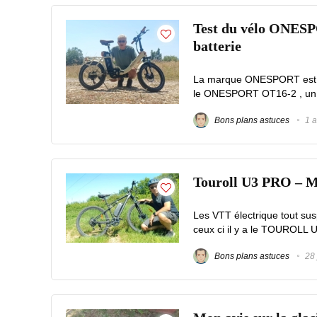
Test du vélo ONESPO
batterie
La marque ONESPORT est sp
le ONESPORT OT16-2 , un vél
Bons plans astuces
1 a
Touroll U3 PRO – Mon
Les VTT électrique tout su
ceux ci il y a le TOUROLL 
Bons plans astuces
28 