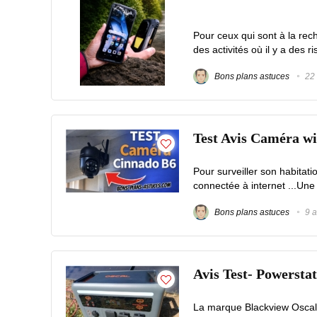
Pour ceux qui sont à la re
des activités où il y a des r
Bons plans astuces
22 
Test Avis Caméra wi
Pour surveiller son habitati
connectée à internet ...Une 
Bons plans astuces
9 a
Avis Test- Powersta
La marque Blackview Oscal , 