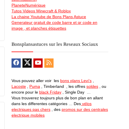
PlaneteNumérique
Tutos Videos Minecraft & Roblox
La chaine Youtube de Bons Plans Astuce
Generateur gratuit de code barre et qr code en
image , et planches étiquettes
Bonsplansastuces sur les Reseaux Sociaux
Vous pouvez aller voir les
bons plans Levi’s
,
Lacoste
,
Puma
, Timberland , les offres
soldes
, ou
encore pour le
black Friday
, Single Day …
Vous trouverez toujours plus de bon plan en allant
dans les differentes catégories … Des
vélos
electriques pas chers
, des
promos sur des centrales
electrique mobiles