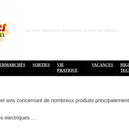
les bons plans pour économiser et faire des affaires
PERMARCHÉS
SORTIES
VIE
VACANCES
HIG
PRATIQUE
TEC
, et avis concernant de nombreux produits principalement
os electriques …