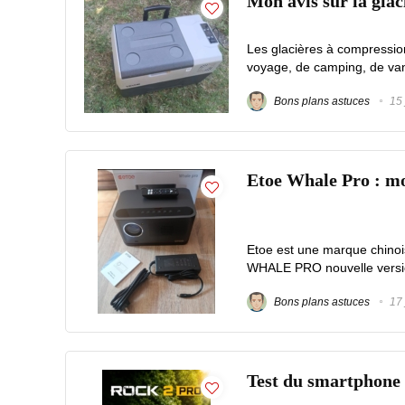
Mon avis sur la gla
Les glacières à compression
voyage, de camping, de vanl
Bons plans astuces
15 
Etoe Whale Pro : mon
Etoe est une marque chinoi
WHALE PRO nouvelle versio
Bons plans astuces
17 
Test du smartpho