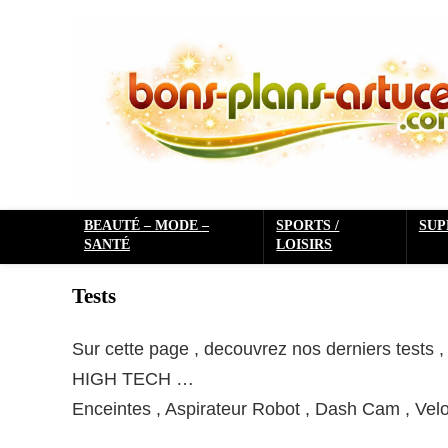
BEAUTÉ – MODE –
SPORTS /
SU
SANTÉ
LOISIRS
Tests
Sur cette page , decouvrez nos derniers tests 
HIGH TECH …
Enceintes , Aspirateur Robot , Dash Cam , Vel