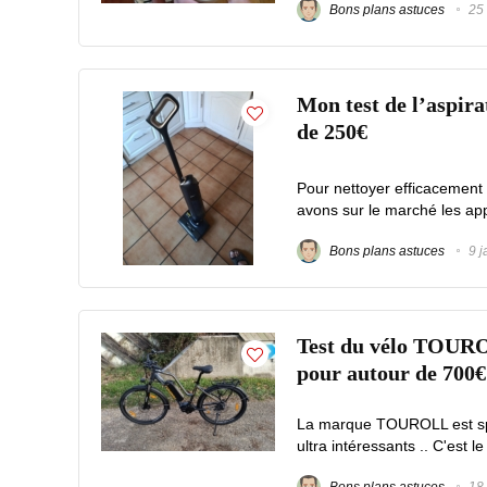
Bons plans astuces
25 
Mon test de l’aspir
de 250€
Pour nettoyer efficacement
avons sur le marché les appa
Bons plans astuces
9 j
Test du vélo TOUROL
pour autour de 700€
La marque TOUROLL est spéc
ultra intéressants .. C'est
Bons plans astuces
18 