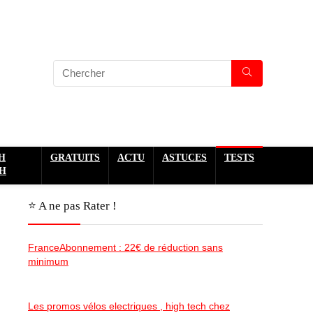
H
GRATUITS
ACTU
ASTUCES
TESTS
H
⭐️ A ne pas Rater !
FranceAbonnement : 22€ de réduction sans
minimum
Les promos vélos electriques , high tech chez