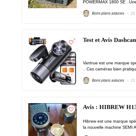
POWERMAX 1800 SE ..Une pow
Bons plans astuces
21 
Test et Avis Dashcam
Vantrue est une marque sp
.. Ces caméras bien pratiqu
Bons plans astuces
11 
Avis : HIBREW H13 
Hibrew est une marque spéc
la nouvelle machine SEMI