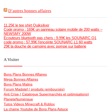
D’autres bonnes affaires
11.25€ le tee shirt Quiksilver
Code promo : 169€ un panneau solaire mobile de 200 watts –
NEWSMY 200W
Ecouteurs bluetooth pas chers : 9.99€ les SOUNARC Q1
code promo : 57.99€ l’enceinte SOUNARC L1 60 watts
29€ la douche de camping avec pompe sur batterie
A Visiter
Bons Plans Bonnes Affaires
Mega Bonnes Affaires
Bons Plans Malins
Forum Madstef ( produits remboursés)
Anti Crise ( Catalogue Supermarchés et optimisations)
PlaneteNumérique
Tutos Videos Minecraft & Roblox
La chaine Youtube de Bons Plans Astuce