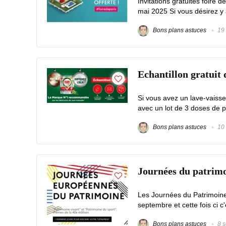
Invitations gratuites foire 
mai 2025 Si vous désirez y a
Bons plans astuces
19 
Echantillon gratuit 
Si vous avez un lave-vaissel
avec un lot de 3 doses de pr
Bons plans astuces
10 
Journées du patrimo
Les Journées du Patrimoine
septembre et cette fois ci c
Bons plans astuces
8 s