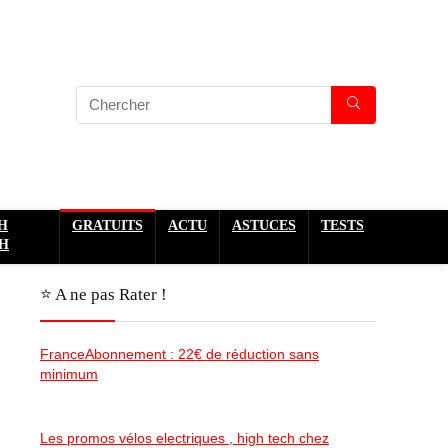
H
GRATUITS
ACTU
ASTUCES
TESTS
H
⭐️ A ne pas Rater !
FranceAbonnement : 22€ de réduction sans
minimum
Les promos vélos electriques , high tech chez