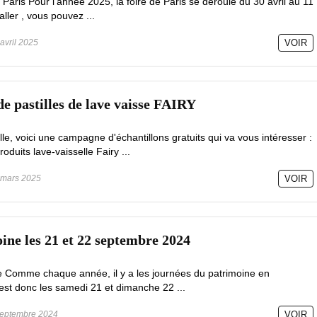
de Paris Pour l'année 2025, la foire de Paris se déroule du 30 avril au 11
ller , vous pouvez ...
avril 2025
VOIR
de pastilles de lave vaisse FAIRY
le, voici une campagne d'échantillons gratuits qui va vous intéresser :
oduits lave-vaisselle Fairy ...
mars 2025
VOIR
ine les 21 et 22 septembre 2024
 Comme chaque année, il y a les journées du patrimoine en
'est donc les samedi 21 et dimanche 22 ...
eptembre 2024
VOIR