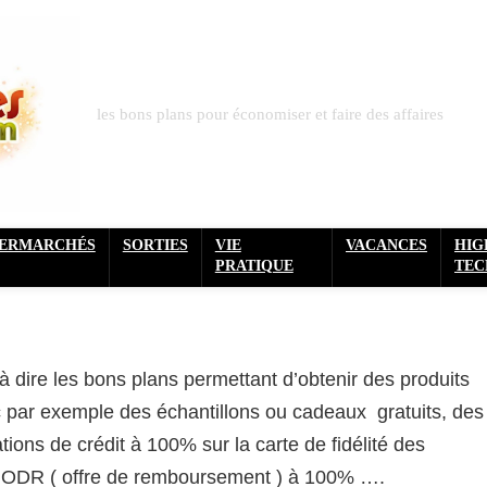
les bons plans pour économiser et faire des affaires
PERMARCHÉS
SORTIES
VIE
VACANCES
HIG
PRATIQUE
TEC
 à dire les bons plans permettant d’obtenir des produits
 par exemple des échantillons ou cadeaux gratuits, des
ions de crédit à 100% sur la carte de fidélité des
s ODR ( offre de remboursement ) à 100% ….