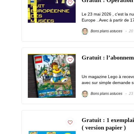
Gratuit : Opération
Le 23 mai 2026 , c'est la 
Europe ..Avec à partir de 1
Bons plans astuces
20 
Gratuit : l’abonne
Un magazine Lego à recevoir
avec sur simple demande sur l
Bons plans astuces
23 
Gratuit : 1 exemp
( version papier )