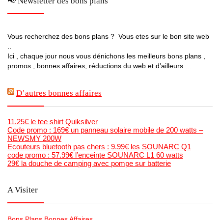
📢 Newsletter des bons plans
Vous recherchez des bons plans ? Vous etes sur le bon site web
..
Ici , chaque jour nous vous dénichons les meilleurs bons plans ,
promos , bonnes affaires, réductions du web et d’ailleurs …
D’autres bonnes affaires
11.25€ le tee shirt Quiksilver
Code promo : 169€ un panneau solaire mobile de 200 watts –
NEWSMY 200W
Ecouteurs bluetooth pas chers : 9.99€ les SOUNARC Q1
code promo : 57.99€ l’enceinte SOUNARC L1 60 watts
29€ la douche de camping avec pompe sur batterie
A Visiter
Bons Plans Bonnes Affaires