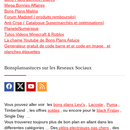
Mega Bonnes Affaires
Bons Plans Malins
Forum Madstef ( produits remboursés)
Anti Crise ( Catalogue Supermarchés et optimisations)
PlaneteNumérique
Tutos Videos Minecraft & Roblox
La chaine Youtube de Bons Plans Astuce
Generateur gratuit de code barre et qr code en image , et
planches étiquettes
Bonsplansastuces sur les Reseaux Sociaux
Vous pouvez aller voir les
bons plans Levi’s
,
Lacoste
,
Puma
,
Timberland , les offres
soldes
, ou encore pour le
black Friday
,
Single Day …
Vous trouverez toujours plus de bon plan en allant dans les
differentes catégories … Des
vélos electriques pas chers
, des