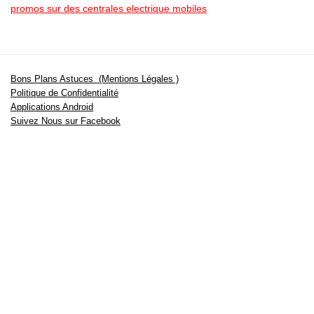
promos sur des centrales electrique mobiles
Bons Plans Astuces (Mentions Légales )
Politique de Confidentialité
Applications Android
Suivez Nous sur Facebook
Suivez Nous sur Twitter
Etant affilié à de nombreuses boutiques en ligne (Amazon notamment) ,
nous pouvons toucher une commission sur les ventes .
Découvrez nos bons plans pour les
vélos électriques
,
trottinettes
,
smartphones
et produits Xiaomi. Profitez également
des dernières
offres d’abonnements abordables pour des magazines
, ainsi que des
promotions pour vos
vacances
et voyages. Ne manquez pas nos
tests
et avis
sur les derniers produits high-tech et bien plus encore.