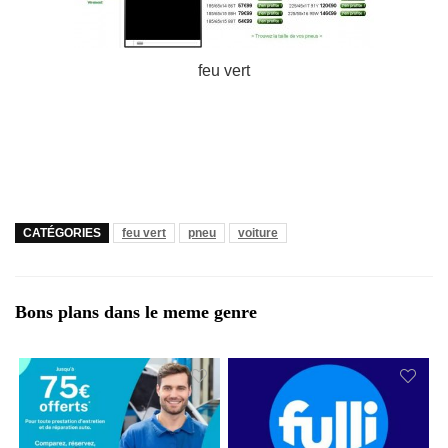
feu vert
CATÉGORIES
feu vert
pneu
voiture
Bons plans dans le meme genre