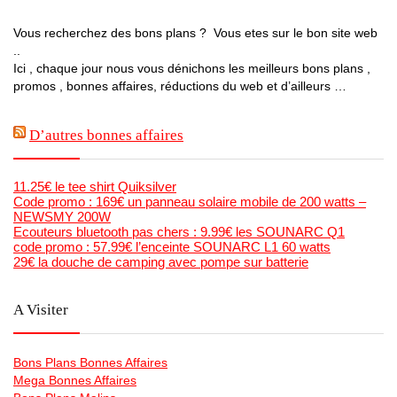
Vous recherchez des bons plans ? Vous etes sur le bon site web
..
Ici , chaque jour nous vous dénichons les meilleurs bons plans ,
promos , bonnes affaires, réductions du web et d’ailleurs …
D’autres bonnes affaires
11.25€ le tee shirt Quiksilver
Code promo : 169€ un panneau solaire mobile de 200 watts –
NEWSMY 200W
Ecouteurs bluetooth pas chers : 9.99€ les SOUNARC Q1
code promo : 57.99€ l’enceinte SOUNARC L1 60 watts
29€ la douche de camping avec pompe sur batterie
A Visiter
Bons Plans Bonnes Affaires
Mega Bonnes Affaires