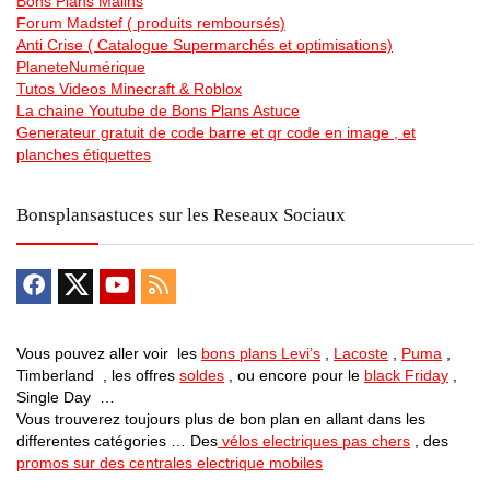
Bons Plans Malins
Forum Madstef ( produits remboursés)
Anti Crise ( Catalogue Supermarchés et optimisations)
PlaneteNumérique
Tutos Videos Minecraft & Roblox
La chaine Youtube de Bons Plans Astuce
Generateur gratuit de code barre et qr code en image , et
planches étiquettes
Bonsplansastuces sur les Reseaux Sociaux
Vous pouvez aller voir les
bons plans Levi’s
,
Lacoste
,
Puma
,
Timberland , les offres
soldes
, ou encore pour le
black Friday
,
Single Day …
Vous trouverez toujours plus de bon plan en allant dans les
differentes catégories … Des
vélos electriques pas chers
, des
promos sur des centrales electrique mobiles