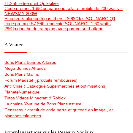
11.25€ le tee shirt Quiksilver
Code promo : 169€ un panneau solaire mobile de 200 watts –
NEWSMY 200W
Ecouteurs bluetooth pas chers : 9.99€ les SOUNARC Q1
code promo : 57.99€ l’enceinte SOUNARC L1 60 watts
29€ la douche de camping avec pompe sur batterie
A Visiter
Bons Plans Bonnes Affaires
Mega Bonnes Affaires
Bons Plans Malins
Forum Madstef ( produits remboursés)
Anti Crise ( Catalogue Supermarchés et optimisations)
PlaneteNumérique
Tutos Videos Minecraft & Roblox
La chaine Youtube de Bons Plans Astuce
Generateur gratuit de code barre et qr code en image , et
planches étiquettes
Bonsplansastuces sur les Reseaux Sociaux