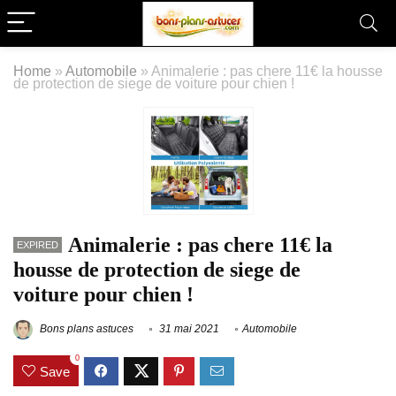
Home
»
Automobile
»
Animalerie : pas chere 11€ la housse
de protection de siege de voiture pour chien !
Animalerie : pas chere 11€ la
EXPIRED
housse de protection de siege de
voiture pour chien !
Bons plans astuces
31 mai 2021
Automobile
0
Save