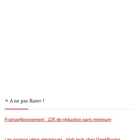
⭐️ A ne pas Rater !
FranceAbonnement : 22€ de réduction sans minimum
Les promos vélos electriques , high tech chez GeekBuying