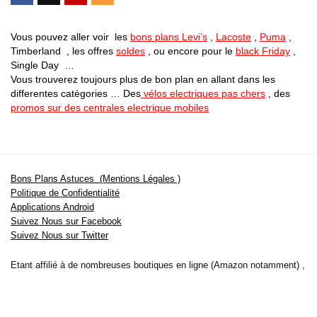
Vous pouvez aller voir les
bons plans Levi’s
,
Lacoste
,
Puma
,
Timberland , les offres
soldes
, ou encore pour le
black Friday
,
Single Day …
Vous trouverez toujours plus de bon plan en allant dans les
differentes catégories … Des
vélos electriques pas chers
, des
promos sur des centrales electrique mobiles
Bons Plans Astuces (Mentions Légales )
Politique de Confidentialité
Applications Android
Suivez Nous sur Facebook
Suivez Nous sur Twitter
Etant affilié à de nombreuses boutiques en ligne (Amazon notamment) ,
nous pouvons toucher une commission sur les ventes .