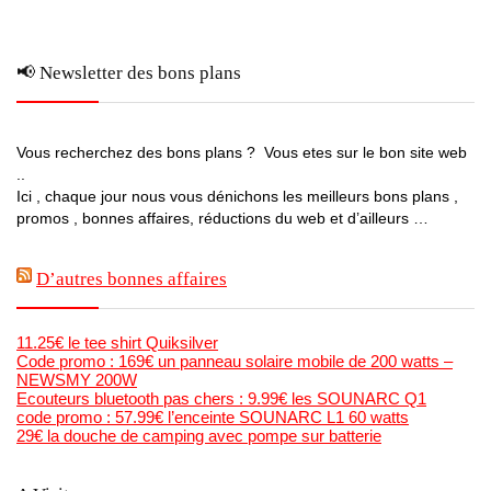
📢 Newsletter des bons plans
Vous recherchez des bons plans ? Vous etes sur le bon site web
..
Ici , chaque jour nous vous dénichons les meilleurs bons plans ,
promos , bonnes affaires, réductions du web et d’ailleurs …
D’autres bonnes affaires
11.25€ le tee shirt Quiksilver
Code promo : 169€ un panneau solaire mobile de 200 watts –
NEWSMY 200W
Ecouteurs bluetooth pas chers : 9.99€ les SOUNARC Q1
code promo : 57.99€ l’enceinte SOUNARC L1 60 watts
29€ la douche de camping avec pompe sur batterie