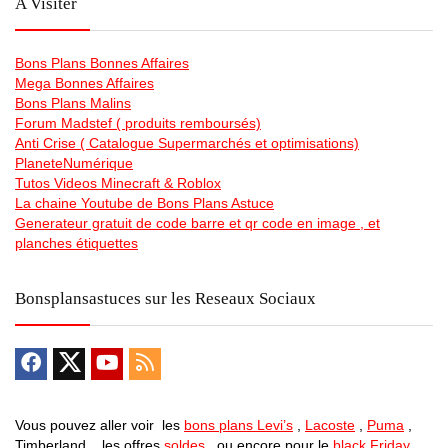
A Visiter
Bons Plans Bonnes Affaires
Mega Bonnes Affaires
Bons Plans Malins
Forum Madstef ( produits remboursés)
Anti Crise ( Catalogue Supermarchés et optimisations)
PlaneteNumérique
Tutos Videos Minecraft & Roblox
La chaine Youtube de Bons Plans Astuce
Generateur gratuit de code barre et qr code en image , et
planches étiquettes
Bonsplansastuces sur les Reseaux Sociaux
Vous pouvez aller voir les
bons plans Levi’s
,
Lacoste
,
Puma
,
Timberland , les offres
soldes
, ou encore pour le
black Friday
,