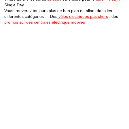
Single Day …
Vous trouverez toujours plus de bon plan en allant dans les
differentes catégories … Des
vélos electriques pas chers
, des
promos sur des centrales electrique mobiles
Bons Plans Astuces (Mentions Légales )
Politique de Confidentialité
Applications Android
Suivez Nous sur Facebook
Suivez Nous sur Twitter
Etant affilié à de nombreuses boutiques en ligne (Amazon notamment) ,
nous pouvons toucher une commission sur les ventes .
Découvrez nos bons plans pour les
vélos électriques
,
trottinettes
,
smartphones
et produits Xiaomi. Profitez également
des dernières
offres d’abonnements abordables pour des magazines
, ainsi que des