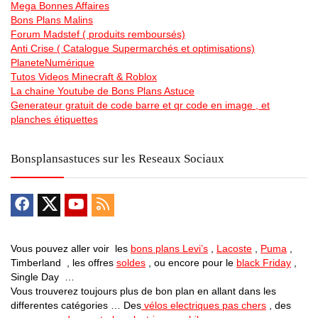
Mega Bonnes Affaires
Bons Plans Malins
Forum Madstef ( produits remboursés)
Anti Crise ( Catalogue Supermarchés et optimisations)
PlaneteNumérique
Tutos Videos Minecraft & Roblox
La chaine Youtube de Bons Plans Astuce
Generateur gratuit de code barre et qr code en image , et
planches étiquettes
Bonsplansastuces sur les Reseaux Sociaux
Vous pouvez aller voir les
bons plans Levi’s
,
Lacoste
,
Puma
,
Timberland , les offres
soldes
, ou encore pour le
black Friday
,
Single Day …
Vous trouverez toujours plus de bon plan en allant dans les
differentes catégories … Des
vélos electriques pas chers
, des