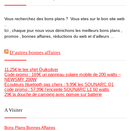
Vous recherchez des bons plans ? Vous etes sur le bon site web
..
Ici , chaque jour nous vous dénichons les meilleurs bons plans ,
promos , bonnes affaires, réductions du web et d’ailleurs …
D’autres bonnes affaires
11.25€ le tee shirt Quiksilver
Code promo : 169€ un panneau solaire mobile de 200 watts –
NEWSMY 200W
Ecouteurs bluetooth pas chers : 9.99€ les SOUNARC Q1
code promo : 57.99€ l’enceinte SOUNARC L1 60 watts
29€ la douche de camping avec pompe sur batterie
A Visiter
Bons Plans Bonnes Affaires