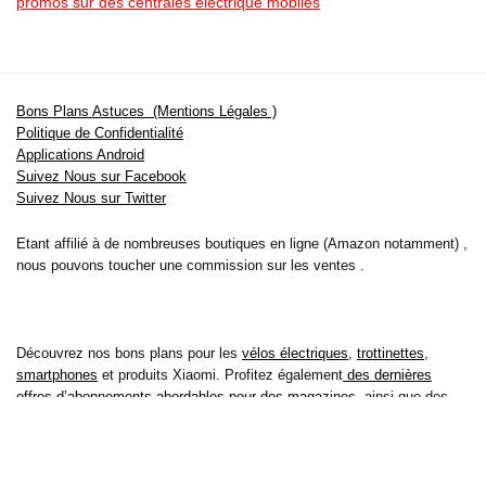
promos sur des centrales electrique mobiles
Bons Plans Astuces (Mentions Légales )
Politique de Confidentialité
Applications Android
Suivez Nous sur Facebook
Suivez Nous sur Twitter
Etant affilié à de nombreuses boutiques en ligne (Amazon notamment) ,
nous pouvons toucher une commission sur les ventes .
Découvrez nos bons plans pour les
vélos électriques
,
trottinettes
,
smartphones
et produits Xiaomi. Profitez également
des dernières
offres d’abonnements abordables pour des magazines
, ainsi que des
promotions pour vos
vacances
et voyages. Ne manquez pas nos
tests
et avis
sur les derniers produits high-tech et bien plus encore.