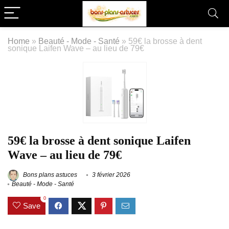
Home
»
Beauté - Mode - Santé
»
59€ la brosse à dent
sonique Laifen Wave – au lieu de 79€
59€ la brosse à dent sonique Laifen
Wave – au lieu de 79€
Bons plans astuces
3 février 2026
Beauté - Mode - Santé
0
Save