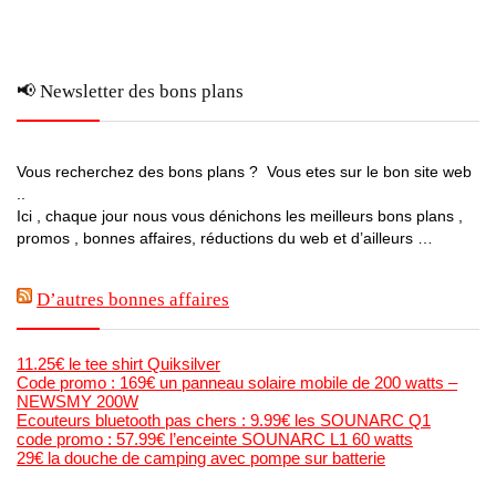
📢 Newsletter des bons plans
Vous recherchez des bons plans ? Vous etes sur le bon site web
..
Ici , chaque jour nous vous dénichons les meilleurs bons plans ,
promos , bonnes affaires, réductions du web et d’ailleurs …
D’autres bonnes affaires
11.25€ le tee shirt Quiksilver
Code promo : 169€ un panneau solaire mobile de 200 watts –
NEWSMY 200W
Ecouteurs bluetooth pas chers : 9.99€ les SOUNARC Q1
code promo : 57.99€ l’enceinte SOUNARC L1 60 watts
29€ la douche de camping avec pompe sur batterie