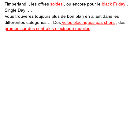
Timberland , les offres
soldes
, ou encore pour le
black Friday
,
Single Day …
Vous trouverez toujours plus de bon plan en allant dans les
differentes catégories … Des
vélos electriques pas chers
, des
promos sur des centrales electrique mobiles
Bons Plans Astuces (Mentions Légales )
Politique de Confidentialité
Applications Android
Suivez Nous sur Facebook
Suivez Nous sur Twitter
Etant affilié à de nombreuses boutiques en ligne (Amazon notamment) ,
nous pouvons toucher une commission sur les ventes .
Découvrez nos bons plans pour les
vélos électriques
,
trottinettes
,
smartphones
et produits Xiaomi. Profitez également
des dernières