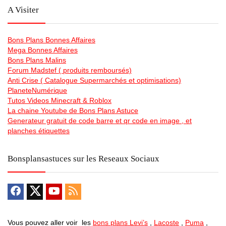
A Visiter
Bons Plans Bonnes Affaires
Mega Bonnes Affaires
Bons Plans Malins
Forum Madstef ( produits remboursés)
Anti Crise ( Catalogue Supermarchés et optimisations)
PlaneteNumérique
Tutos Videos Minecraft & Roblox
La chaine Youtube de Bons Plans Astuce
Generateur gratuit de code barre et qr code en image , et
planches étiquettes
Bonsplansastuces sur les Reseaux Sociaux
Vous pouvez aller voir les
bons plans Levi’s
,
Lacoste
,
Puma
,