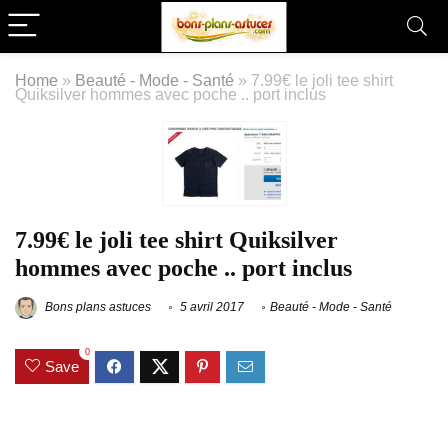
Home
»
Beauté - Mode - Santé
»
7.99€ le joli tee shirt
Quiksilver hommes avec poche .. port inclus
7.99€ le joli tee shirt Quiksilver
hommes avec poche .. port inclus
Bons plans astuces
5 avril 2017
Beauté - Mode - Santé
0
Save