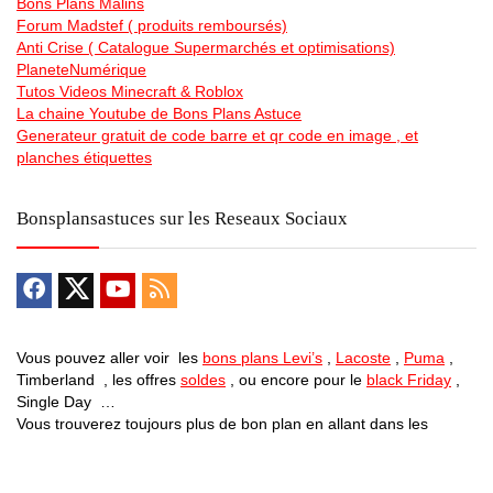
Bons Plans Malins
Forum Madstef ( produits remboursés)
Anti Crise ( Catalogue Supermarchés et optimisations)
PlaneteNumérique
Tutos Videos Minecraft & Roblox
La chaine Youtube de Bons Plans Astuce
Generateur gratuit de code barre et qr code en image , et
planches étiquettes
Bonsplansastuces sur les Reseaux Sociaux
Vous pouvez aller voir les
bons plans Levi’s
,
Lacoste
,
Puma
,
Timberland , les offres
soldes
, ou encore pour le
black Friday
,
Single Day …
Vous trouverez toujours plus de bon plan en allant dans les
differentes catégories … Des
vélos electriques pas chers
, des
promos sur des centrales electrique mobiles