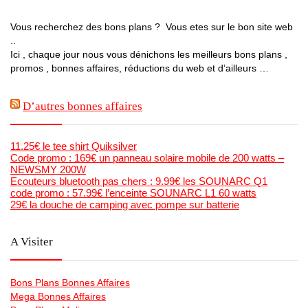
Vous recherchez des bons plans ? Vous etes sur le bon site web
..
Ici , chaque jour nous vous dénichons les meilleurs bons plans ,
promos , bonnes affaires, réductions du web et d’ailleurs …
D’autres bonnes affaires
11.25€ le tee shirt Quiksilver
Code promo : 169€ un panneau solaire mobile de 200 watts –
NEWSMY 200W
Ecouteurs bluetooth pas chers : 9.99€ les SOUNARC Q1
code promo : 57.99€ l’enceinte SOUNARC L1 60 watts
29€ la douche de camping avec pompe sur batterie
A Visiter
Bons Plans Bonnes Affaires
Mega Bonnes Affaires