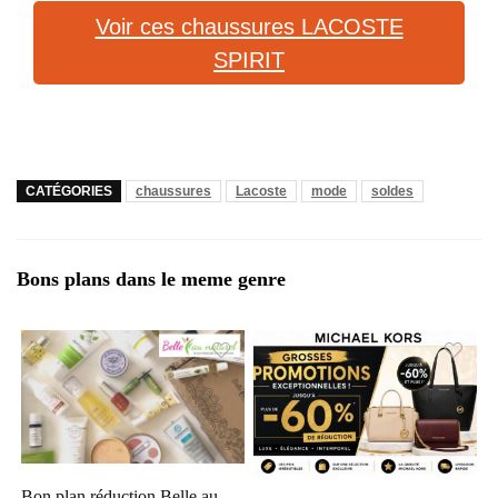
Voir ces chaussures LACOSTE
SPIRIT
CATÉGORIES
chaussures
Lacoste
mode
soldes
Bons plans dans le meme genre
Bon plan réduction Belle au