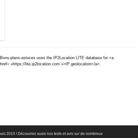
Bons-plans-astuces uses the IP2Location LITE database for <a
href= »https://lite.ip2location.com »>IP geolocation</a>.
epuis 2010 ! Découvrez aussi nos tests et avis sur de nombreux