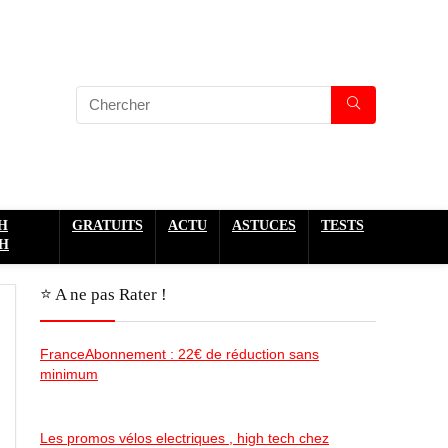
H
GRATUITS
ACTU
ASTUCES
TESTS
H
⭐️ A ne pas Rater !
FranceAbonnement : 22€ de réduction sans
minimum
Les promos vélos electriques , high tech chez