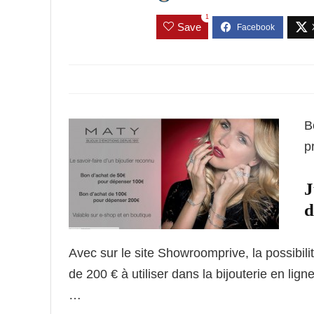
1
Save
B
p
J
d
Avec sur le site Showroomprive, la possibili
de 200 € à utiliser dans la bijouterie en lig
…