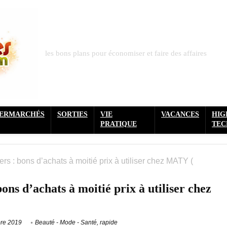
les bons plans pour économiser et faire des affaires
PERMARCHÉS
SORTIES
VIE
VACANCES
HIG
PRATIQUE
TEC
rs : bons d’achats à moitié prix à utiliser chez MATY (
ons d’achats à moitié prix à utiliser chez
re 2019
Beauté - Mode - Santé
,
rapide