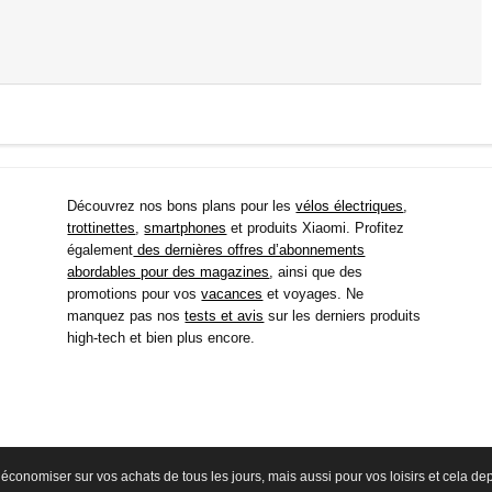
Découvrez nos bons plans pour les
vélos électriques
,
trottinettes
,
smartphones
et produits Xiaomi. Profitez
également
des dernières offres d’abonnements
abordables pour des magazines
, ainsi que des
promotions pour vos
vacances
et voyages. Ne
manquez pas nos
tests et avis
sur les derniers produits
high-tech et bien plus encore.
économiser sur vos achats de tous les jours, mais aussi pour vos loisirs et cela d