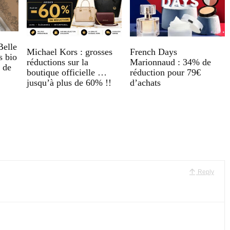
Belle
Michael Kors : grosses
French Days
s bio
réductions sur la
Marionnaud : 34% de
 de
boutique officielle …
réduction pour 79€
jusqu’à plus de 60% !!
d’achats
Reply