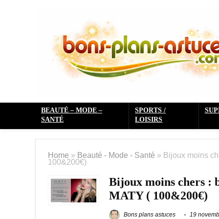
BEAUTÉ – MODE –
SPORTS /
SU
SANTÉ
LOISIRS
Home
»
Beauté - Mode - Santé
»
Bijoux moins che
100&200€)
Bijoux moins chers : b
MATY ( 100&200€)
Bons plans astuces
19 novemb