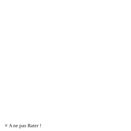
⭐️ A ne pas Rater !