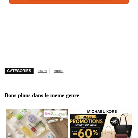
CATÉGORIES
eram
mode
Bons plans dans le meme genre