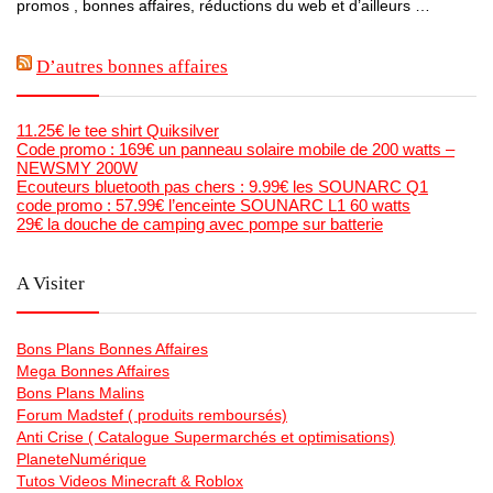
promos , bonnes affaires, réductions du web et d’ailleurs …
D’autres bonnes affaires
11.25€ le tee shirt Quiksilver
Code promo : 169€ un panneau solaire mobile de 200 watts –
NEWSMY 200W
Ecouteurs bluetooth pas chers : 9.99€ les SOUNARC Q1
code promo : 57.99€ l’enceinte SOUNARC L1 60 watts
29€ la douche de camping avec pompe sur batterie
A Visiter
Bons Plans Bonnes Affaires
Mega Bonnes Affaires
Bons Plans Malins
Forum Madstef ( produits remboursés)
Anti Crise ( Catalogue Supermarchés et optimisations)
PlaneteNumérique
Tutos Videos Minecraft & Roblox