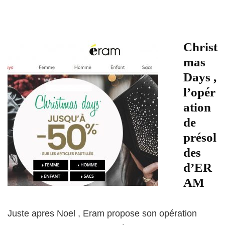
Christ
mas
Days ,
l’opér
ation
de
présol
des
d’ER
AM
Juste apres Noel , Eram propose son opération