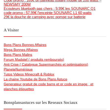
Code promo : 169€ un panneau solaire mobile de 200 watts –
NEWSMY 200W
Ecouteurs bluetooth pas chers : 9.99€ les SOUNARC Q1
code promo : 57.99€ l’enceinte SOUNARC L1 60 watts
29€ la douche de camping avec pompe sur batterie
A Visiter
Bons Plans Bonnes Affaires
Mega Bonnes Affaires
Bons Plans Malins
Forum Madstef ( produits remboursés)
Anti Crise ( Catalogue Supermarchés et optimisations)
PlaneteNumérique
Tutos Videos Minecraft & Roblox
La chaine Youtube de Bons Plans Astuce
Generateur gratuit de code barre et qr code en image , et
planches étiquettes
Bonsplansastuces sur les Reseaux Sociaux