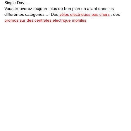
Single Day …
Vous trouverez toujours plus de bon plan en allant dans les
differentes catégories … Des
vélos electriques pas chers
, des
promos sur des centrales electrique mobiles
Bons Plans Astuces (Mentions Légales )
Politique de Confidentialité
Applications Android
Suivez Nous sur Facebook
Suivez Nous sur Twitter
Etant affilié à de nombreuses boutiques en ligne (Amazon notamment) ,
nous pouvons toucher une commission sur les ventes .
Découvrez nos bons plans pour les
vélos électriques
,
trottinettes
,
smartphones
et produits Xiaomi. Profitez également
des dernières
offres d’abonnements abordables pour des magazines
, ainsi que des