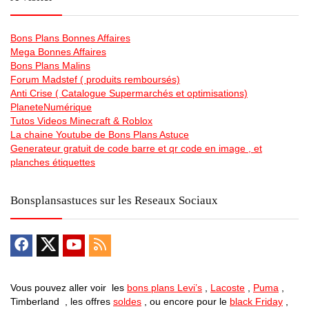
Bons Plans Bonnes Affaires
Mega Bonnes Affaires
Bons Plans Malins
Forum Madstef ( produits remboursés)
Anti Crise ( Catalogue Supermarchés et optimisations)
PlaneteNumérique
Tutos Videos Minecraft & Roblox
La chaine Youtube de Bons Plans Astuce
Generateur gratuit de code barre et qr code en image , et
planches étiquettes
Bonsplansastuces sur les Reseaux Sociaux
Vous pouvez aller voir les
bons plans Levi’s
,
Lacoste
,
Puma
,
Timberland , les offres
soldes
, ou encore pour le
black Friday
,