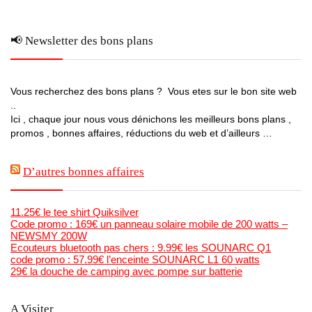
📢 Newsletter des bons plans
Vous recherchez des bons plans ? Vous etes sur le bon site web
..
Ici , chaque jour nous vous dénichons les meilleurs bons plans ,
promos , bonnes affaires, réductions du web et d’ailleurs …
D’autres bonnes affaires
11.25€ le tee shirt Quiksilver
Code promo : 169€ un panneau solaire mobile de 200 watts –
NEWSMY 200W
Ecouteurs bluetooth pas chers : 9.99€ les SOUNARC Q1
code promo : 57.99€ l’enceinte SOUNARC L1 60 watts
29€ la douche de camping avec pompe sur batterie
A Visiter