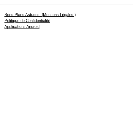
Bons Plans Astuces (Mentions Légales )
Politique de Confidentialité
Applications Android
Suivez Nous sur Facebook
Suivez Nous sur Twitter
Etant affilié à de nombreuses boutiques en ligne (Amazon notamment) ,
nous pouvons toucher une commission sur les ventes .
Découvrez nos bons plans pour les
vélos électriques
,
trottinettes
,
smartphones
et produits Xiaomi. Profitez également
des dernières
offres d’abonnements abordables pour des magazines
, ainsi que des
promotions pour vos
vacances
et voyages. Ne manquez pas nos
tests
et avis
sur les derniers produits high-tech et bien plus encore.