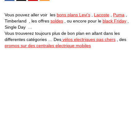
Vous pouvez aller voir les
bons plans Levi’s
,
Lacoste
,
Puma
,
Timberland , les offres
soldes
, ou encore pour le
black Friday
,
Single Day …
Vous trouverez toujours plus de bon plan en allant dans les
differentes catégories … Des
vélos electriques pas chers
, des
promos sur des centrales electrique mobiles
Bons Plans Astuces (Mentions Légales )
Politique de Confidentialité
Applications Android
Suivez Nous sur Facebook
Suivez Nous sur Twitter
Etant affilié à de nombreuses boutiques en ligne (Amazon notamment) ,
nous pouvons toucher une commission sur les ventes .