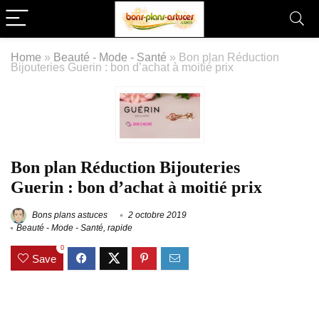
Home
»
Beauté - Mode - Santé
»
Bon plan Réduction
Bijouteries Guerin : bon d’achat à moitié prix
Bon plan Réduction Bijouteries
Guerin : bon d’achat à moitié prix
Bons plans astuces
2 octobre 2019
Beauté - Mode - Santé
,
rapide
0
Save