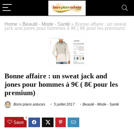
Home
»
Beauté - Mode - Santé
»
Bonne affaire : un sweat
jack and jones pour hommes à 9€ ( 8€ pour les premium)
Bonne affaire : un sweat jack and
jones pour hommes à 9€ ( 8€ pour les
premium)
Bons plans astuces
5 juillet 2017
Beauté - Mode - Santé
0
Save