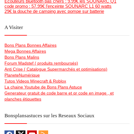
Ecouteurs bluetooth pas chers : 9.99€ les SOUNARC Q1
code promo : 57.99€ l’enceinte SOUNARC L1 60 watts
29€ la douche de camping avec pompe sur batterie
A Visiter
Bons Plans Bonnes Affaires
Mega Bonnes Affaires
Bons Plans Malins
Forum Madstef ( produits remboursés)
Anti Crise ( Catalogue Supermarchés et optimisations)
PlaneteNumérique
Tutos Videos Minecraft & Roblox
La chaine Youtube de Bons Plans Astuce
Generateur gratuit de code barre et qr code en image , et
planches étiquettes
Bonsplansastuces sur les Reseaux Sociaux