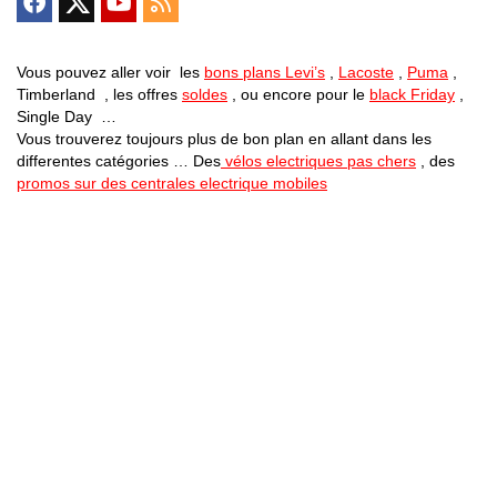
Vous pouvez aller voir les
bons plans Levi’s
,
Lacoste
,
Puma
,
Timberland , les offres
soldes
, ou encore pour le
black Friday
,
Single Day …
Vous trouverez toujours plus de bon plan en allant dans les
differentes catégories … Des
vélos electriques pas chers
, des
promos sur des centrales electrique mobiles
Bons Plans Astuces (Mentions Légales )
Politique de Confidentialité
Applications Android
Suivez Nous sur Facebook
Suivez Nous sur Twitter
Etant affilié à de nombreuses boutiques en ligne (Amazon notamment) ,
nous pouvons toucher une commission sur les ventes .