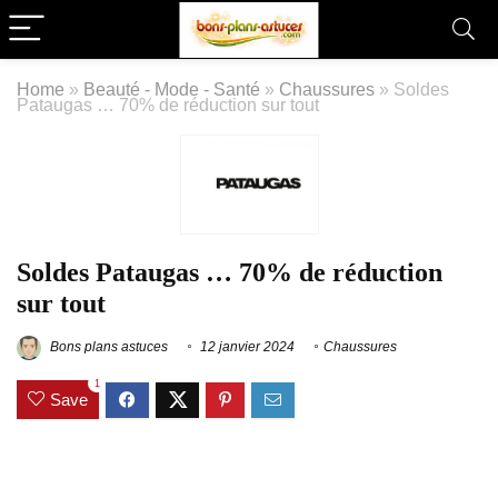
Home
»
Beauté - Mode - Santé
»
Chaussures
»
Soldes
Pataugas … 70% de réduction sur tout
Soldes Pataugas … 70% de réduction
sur tout
Bons plans astuces
12 janvier 2024
Chaussures
1
Save