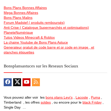
Bons Plans Bonnes Affaires
Mega Bonnes Affaires
Bons Plans Malins
Forum Madstef ( produits remboursés)
Anti Crise ( Catalogue Supermarchés et optimisations)
PlaneteNumérique
Tutos Videos Minecraft & Roblox
La chaine Youtube de Bons Plans Astuce
Generateur gratuit de code barre et qr code en image , et
planches étiquettes
Bonsplansastuces sur les Reseaux Sociaux
Vous pouvez aller voir les
bons plans Levi’s
,
Lacoste
,
Puma
,
Timberland , les offres
soldes
, ou encore pour le
black Friday
,
Single Day …