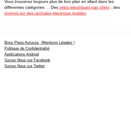
Vous trouverez toujours plus de bon plan en allant dans les
differentes catégories … Des
vélos electriques pas chers
, des
promos sur des centrales electrique mobiles
Bons Plans Astuces (Mentions Légales )
Politique de Confidentialité
Applications Android
Suivez Nous sur Facebook
Suivez Nous sur Twitter
Etant affilié à de nombreuses boutiques en ligne (Amazon notamment) ,
nous pouvons toucher une commission sur les ventes .
Découvrez nos bons plans pour les
vélos électriques
,
trottinettes
,
smartphones
et produits Xiaomi. Profitez également
des dernières
offres d’abonnements abordables pour des magazines
, ainsi que des
promotions pour vos
vacances
et voyages. Ne manquez pas nos
tests