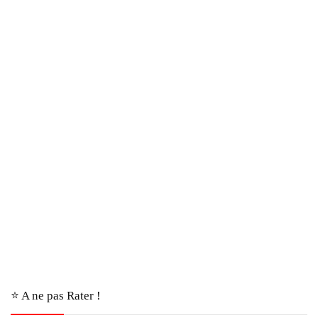
⭐️ A ne pas Rater !