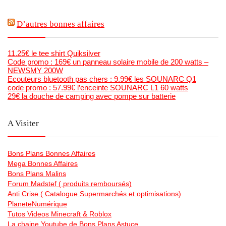
D’autres bonnes affaires
11.25€ le tee shirt Quiksilver
Code promo : 169€ un panneau solaire mobile de 200 watts –
NEWSMY 200W
Ecouteurs bluetooth pas chers : 9.99€ les SOUNARC Q1
code promo : 57.99€ l’enceinte SOUNARC L1 60 watts
29€ la douche de camping avec pompe sur batterie
A Visiter
Bons Plans Bonnes Affaires
Mega Bonnes Affaires
Bons Plans Malins
Forum Madstef ( produits remboursés)
Anti Crise ( Catalogue Supermarchés et optimisations)
PlaneteNumérique
Tutos Videos Minecraft & Roblox
La chaine Youtube de Bons Plans Astuce