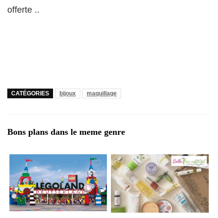
offerte ..
CATÉGORIES
bijoux
maquillage
Bons plans dans le meme genre