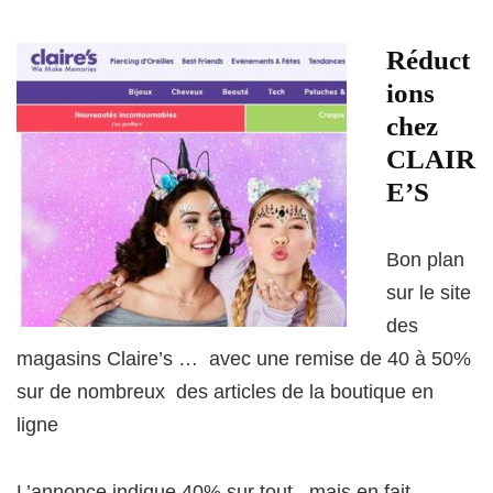
Réduct
ions
chez
CLAIR
E’S
Bon plan
sur le site
des
magasins Claire’s … avec une remise de 40 à 50%
sur de nombreux des articles de la boutique en
ligne
L’annonce indique 40% sur tout , mais en fait