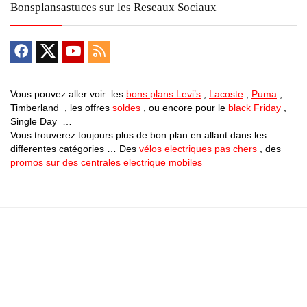
Bonsplansastuces sur les Reseaux Sociaux
Vous pouvez aller voir les
bons plans Levi’s
,
Lacoste
,
Puma
,
Timberland , les offres
soldes
, ou encore pour le
black Friday
,
Single Day …
Vous trouverez toujours plus de bon plan en allant dans les
differentes catégories … Des
vélos electriques pas chers
, des
promos sur des centrales electrique mobiles
Bons Plans Astuces (Mentions Légales )
Politique de Confidentialité
Applications Android
Suivez Nous sur Facebook
Suivez Nous sur Twitter