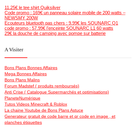
11.25€ le tee shirt Quiksilver
Code promo : 169€ un panneau solaire mobile de 200 watts –
NEWSMY 200W
Ecouteurs bluetooth pas chers : 9.99€ les SOUNARC Q1
code promo : 57.99€ l’enceinte SOUNARC L1 60 watts
29€ la douche de camping avec pompe sur batterie
A Visiter
Bons Plans Bonnes Affaires
Mega Bonnes Affaires
Bons Plans Malins
Forum Madstef ( produits remboursés)
Anti Crise ( Catalogue Supermarchés et optimisations)
PlaneteNumérique
Tutos Videos Minecraft & Roblox
La chaine Youtube de Bons Plans Astuce
Generateur gratuit de code barre et qr code en image , et
planches étiquettes