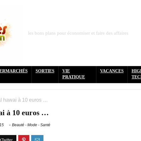
les bons plans pour économiser et faire des affaires
PERMARCHÉS
SORTIES
VIE
VACANCES
HIG
PRATIQUE
TEC
l hawai à 10 euros …
ai à 10 euros …
15
Beauté - Mode - Santé