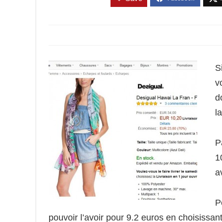
S
v
d
l
P
1
a
P
pouvoir l’avoir pour 9.2 euros en choisissant