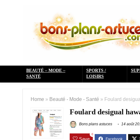
BEAUTÉ – MODE –
SPORTS /
SU
SANTÉ
LOISIRS
Home
»
Beauté - Mode - Santé
»
Foulard desigua
Foulard desigual haw
Bons plans astuces
14 août 20
0
Save