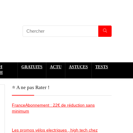
H
GRATUITS
ACTU
ASTUCES
TESTS
H
⭐️ A ne pas Rater !
FranceAbonnement : 22€ de réduction sans
minimum
Les promos vélos electriques , high tech chez