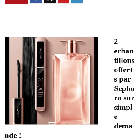
2
echan
tillons
offert
s par
Sepho
ra sur
simpl
e
dema
nde !