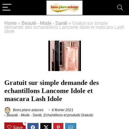
Home
»
Beauté - Mode - Santé
»
Gratuit sur simple
demande des echantillons Lancome Idole et mascara Lash
Idole
Gratuit sur simple demande des
echantillons Lancome Idole et
mascara Lash Idole
Bons plans astuces
6 février 2021
Beauté - Mode - Santé
,
Echantillons et produits Gratuits
2
Save