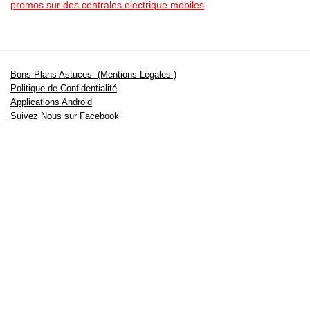
promos sur des centrales electrique mobiles
Bons Plans Astuces (Mentions Légales )
Politique de Confidentialité
Applications Android
Suivez Nous sur Facebook
Suivez Nous sur Twitter
Etant affilié à de nombreuses boutiques en ligne (Amazon notamment) ,
nous pouvons toucher une commission sur les ventes .
Découvrez nos bons plans pour les
vélos électriques
,
trottinettes
,
smartphones
et produits Xiaomi. Profitez également
des dernières
offres d’abonnements abordables pour des magazines
, ainsi que des
promotions pour vos
vacances
et voyages. Ne manquez pas nos
tests
et avis
sur les derniers produits high-tech et bien plus encore.