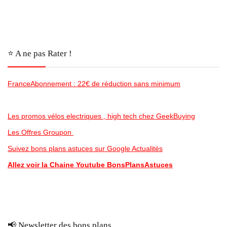
⭐️ A ne pas Rater !
FranceAbonnement : 22€ de réduction sans minimum
Les promos vélos electriques , high tech chez GeekBuying
Les Offres Groupon
Suivez bons plans astuces sur Google Actualités
Allez voir la Chaine Youtube BonsPlansAstuces
📢 Newsletter des bons plans