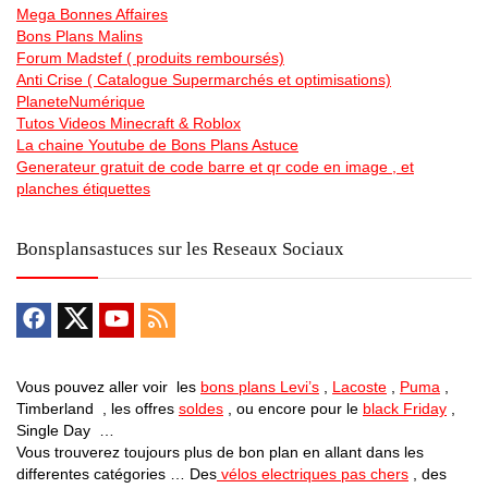
Mega Bonnes Affaires
Bons Plans Malins
Forum Madstef ( produits remboursés)
Anti Crise ( Catalogue Supermarchés et optimisations)
PlaneteNumérique
Tutos Videos Minecraft & Roblox
La chaine Youtube de Bons Plans Astuce
Generateur gratuit de code barre et qr code en image , et
planches étiquettes
Bonsplansastuces sur les Reseaux Sociaux
Vous pouvez aller voir les
bons plans Levi’s
,
Lacoste
,
Puma
,
Timberland , les offres
soldes
, ou encore pour le
black Friday
,
Single Day …
Vous trouverez toujours plus de bon plan en allant dans les
differentes catégories … Des
vélos electriques pas chers
, des