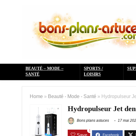
BEAUTÉ – MODE –
SPORTS /
SU
SANTÉ
LOISIRS
Home
»
Beauté - Mode - Santé
»
Hydropulseur Je
Hydropulseur Jet dent
Bons plans astuces
17 mai 20
1
Save