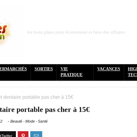
les bons plans pour économiser et faire des affaires
PERMARCHÉS
SORTIES
VIE
VACANCES
HIG
PRATIQUE
TEC
t dentaire portable pas cher à 15€
aire portable pas cher à 15€
22
Beauté - Mode - Santé