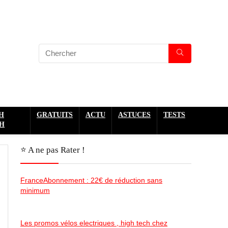
H
GRATUITS
ACTU
ASTUCES
TESTS
H
⭐️ A ne pas Rater !
FranceAbonnement : 22€ de réduction sans
minimum
Les promos vélos electriques , high tech chez