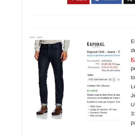
E
d
K
p
t
L
J
U
3
p