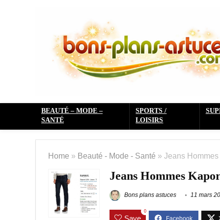
BEAUTÉ – MODE –
SPORTS /
SU
SANTÉ
LOISIRS
Home
»
Beauté - Mode - Santé
»
Jeans Hommes K
Jeans Hommes Kapora
Bons plans astuces
11 mars 2
0
Save