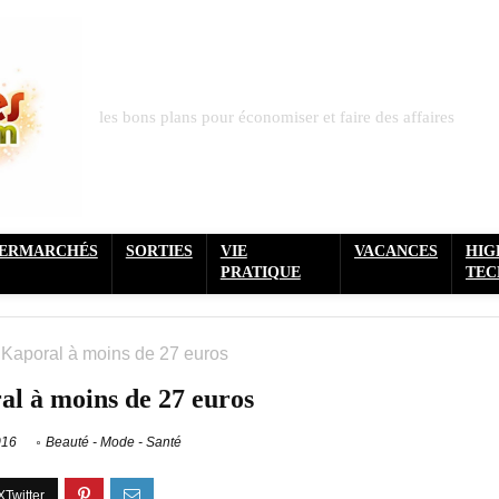
les bons plans pour économiser et faire des affaires
PERMARCHÉS
SORTIES
VIE
VACANCES
HIG
PRATIQUE
TEC
aporal à moins de 27 euros
l à moins de 27 euros
016
Beauté - Mode - Santé