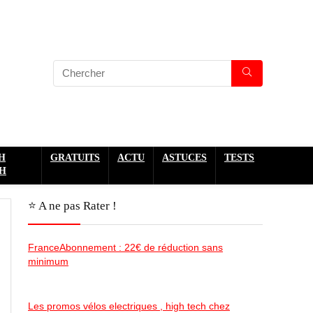
H
GRATUITS
ACTU
ASTUCES
TESTS
H
⭐️ A ne pas Rater !
FranceAbonnement : 22€ de réduction sans
minimum
Les promos vélos electriques , high tech chez