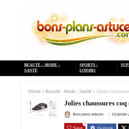
BEAUTÉ – MODE –
SPORTS /
SU
SANTÉ
LOISIRS
Home
»
Beauté - Mode - Santé
»
Jolies chaussure
Jolies chaussures coq 
Bons plans astuces
14 janvier
0
Save