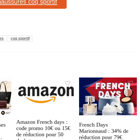
haussures coq sportif
es
coq sportif
Amazon French days :
ses
French Days
code promo 10€ ou 15€
Marionnaud : 34% de
de réduction pour 50
…
réduction pour 79€