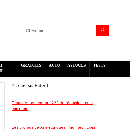
H
GRATUITS
ACTU
ASTUCES
TESTS
H
⭐️ A ne pas Rater !
FranceAbonnement : 22€ de réduction sans
minimum
Les promos vélos electriques , high tech chez