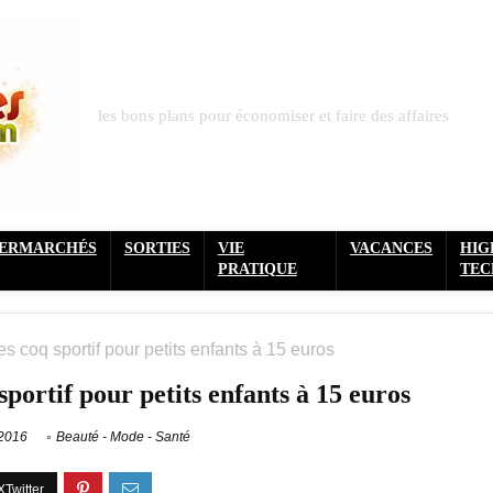
les bons plans pour économiser et faire des affaires
PERMARCHÉS
SORTIES
VIE
VACANCES
HIG
PRATIQUE
TEC
s coq sportif pour petits enfants à 15 euros
sportif pour petits enfants à 15 euros
 2016
Beauté - Mode - Santé