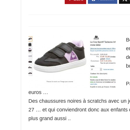
B
e
d
b
P
euros …
Des chaussures noires à scratchs avec un jo
27 … et qui conviendront donc aux enfants
plus grand aussi ..