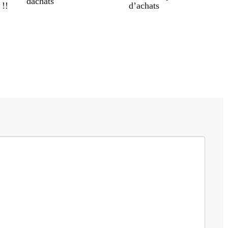
dachats
 !!
d’achats