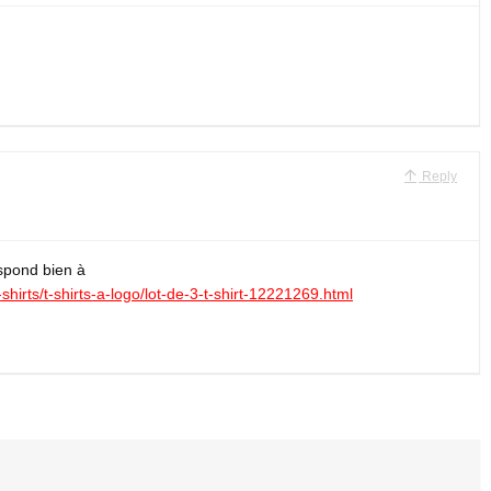
Reply
espond bien à
-shirts/t-shirts-a-logo/lot-de-3-t-shirt-12221269.html