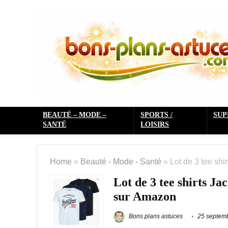
BEAUTÉ – MODE –
SPORTS /
SU
SANTÉ
LOISIRS
Home
»
Beauté - Mode - Santé
»
Lot de 3 tee sh
Lot de 3 tee shirts J
sur Amazon
Bons plans astuces
25 septem