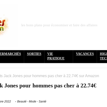
les bons plans pour économiser et faire des affaires
PERMARCHÉS
SORTIES
VIE
VACANCES
HIG
PRATIQUE
TEC
irts Jack Jones pour hommes pas cher à 22.74€ sur Amazon
ack Jones pour hommes pas cher à 22.74€
bre 2022
Beauté - Mode - Santé