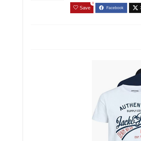
0
Save