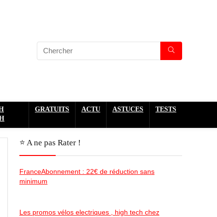
H
GRATUITS
ACTU
ASTUCES
TESTS
H
⭐️ A ne pas Rater !
FranceAbonnement : 22€ de réduction sans
minimum
Les promos vélos electriques , high tech chez