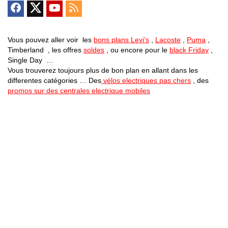
Vous pouvez aller voir les
bons plans Levi’s
,
Lacoste
,
Puma
,
Timberland , les offres
soldes
, ou encore pour le
black Friday
,
Single Day …
Vous trouverez toujours plus de bon plan en allant dans les
differentes catégories … Des
vélos electriques pas chers
, des
promos sur des centrales electrique mobiles
Bons Plans Astuces (Mentions Légales )
Politique de Confidentialité
Applications Android
Suivez Nous sur Facebook
Suivez Nous sur Twitter
Etant affilié à de nombreuses boutiques en ligne (Amazon notamment) ,
nous pouvons toucher une commission sur les ventes .