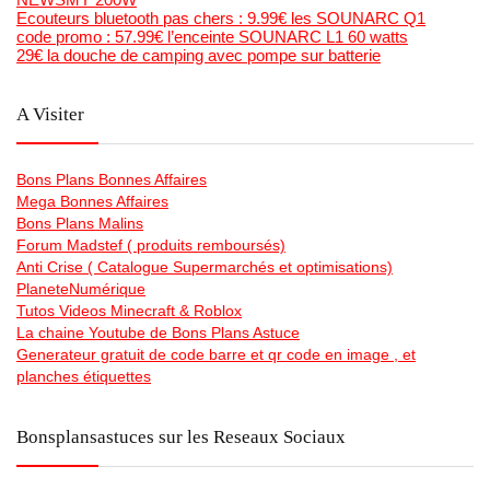
Ecouteurs bluetooth pas chers : 9.99€ les SOUNARC Q1
code promo : 57.99€ l’enceinte SOUNARC L1 60 watts
29€ la douche de camping avec pompe sur batterie
A Visiter
Bons Plans Bonnes Affaires
Mega Bonnes Affaires
Bons Plans Malins
Forum Madstef ( produits remboursés)
Anti Crise ( Catalogue Supermarchés et optimisations)
PlaneteNumérique
Tutos Videos Minecraft & Roblox
La chaine Youtube de Bons Plans Astuce
Generateur gratuit de code barre et qr code en image , et
planches étiquettes
Bonsplansastuces sur les Reseaux Sociaux