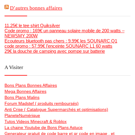
D’autres bonnes affaires
11.25€ le tee shirt Quiksilver
Code promo : 169€ un panneau solaire mobile de 200 watts –
NEWSMY 200W
Ecouteurs bluetooth pas chers : 9.99€ les SOUNARC Q1
code promo : 57.99€ l’enceinte SOUNARC L1 60 watts
29€ la douche de camping avec pompe sur batterie
A Visiter
Bons Plans Bonnes Affaires
Mega Bonnes Affaires
Bons Plans Malins
Forum Madstef ( produits remboursés)
Anti Crise ( Catalogue Supermarchés et optimisations)
PlaneteNumérique
Tutos Videos Minecraft & Roblox
La chaine Youtube de Bons Plans Astuce
Generateur gratuit de code barre et qr code en image , et