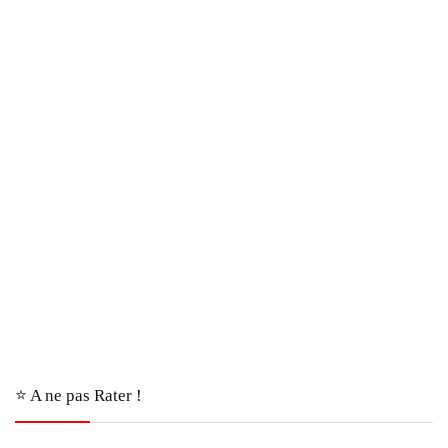
⭐️ A ne pas Rater !