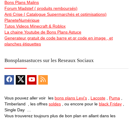
Bons Plans Malins
Forum Madstef ( produits remboursés)
Anti Crise ( Catalogue Supermarchés et optimisations)
PlaneteNumérique
Tutos Videos Minecraft & Roblox
La chaine Youtube de Bons Plans Astuce
Generateur gratuit de code barre et qr code en image , et
planches étiquettes
Bonsplansastuces sur les Reseaux Sociaux
Vous pouvez aller voir les
bons plans Levi’s
,
Lacoste
,
Puma
,
Timberland , les offres
soldes
, ou encore pour le
black Friday
,
Single Day …
Vous trouverez toujours plus de bon plan en allant dans les
differentes catégories … Des
vélos electriques pas chers
, des
promos sur des centrales electrique mobiles