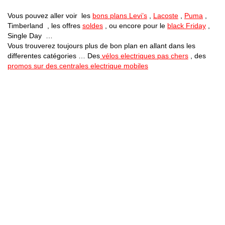
Vous pouvez aller voir les
bons plans Levi’s
,
Lacoste
,
Puma
,
Timberland , les offres
soldes
, ou encore pour le
black Friday
,
Single Day …
Vous trouverez toujours plus de bon plan en allant dans les
differentes catégories … Des
vélos electriques pas chers
, des
promos sur des centrales electrique mobiles
Bons Plans Astuces (Mentions Légales )
Politique de Confidentialité
Applications Android
Suivez Nous sur Facebook
Suivez Nous sur Twitter
Etant affilié à de nombreuses boutiques en ligne (Amazon notamment) ,
nous pouvons toucher une commission sur les ventes .